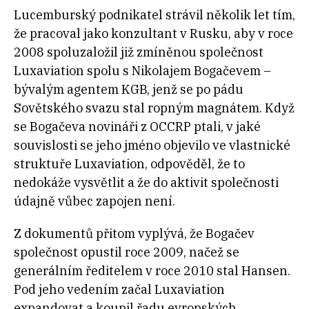
Lucemburský podnikatel strávil několik let tím,
že pracoval jako konzultant v Rusku, aby v roce
2008 spoluzaložil již zmíněnou společnost
Luxaviation spolu s Nikolajem Bogačevem –
bývalým agentem KGB, jenž se po pádu
Sovětského svazu stal ropným magnátem. Když
se Bogačeva novináři z OCCRP ptali, v jaké
souvislosti se jeho jméno objevilo ve vlastnické
struktuře Luxaviation, odpověděl, že to
nedokáže vysvětlit a že do aktivit společnosti
údajně vůbec zapojen není.
Z dokumentů přitom vyplývá, že Bogačev
společnost opustil roce 2009, načež se
generálním ředitelem v roce 2010 stal Hansen.
Pod jeho vedením začal Luxaviation
expandovat a koupil řadu evropských