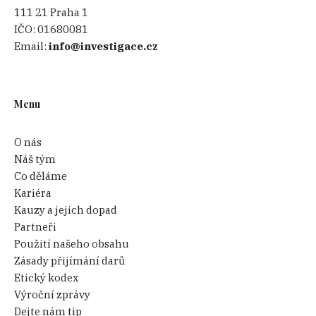
111 21 Praha 1
IČO:
01680081
Email:
info@investigace.cz
Menu
O nás
Náš tým
Co děláme
Kariéra
Kauzy a jejich dopad
Partneři
Použití našeho obsahu
Zásady přijímání darů
Etický kodex
Výroční zprávy
Dejte nám tip