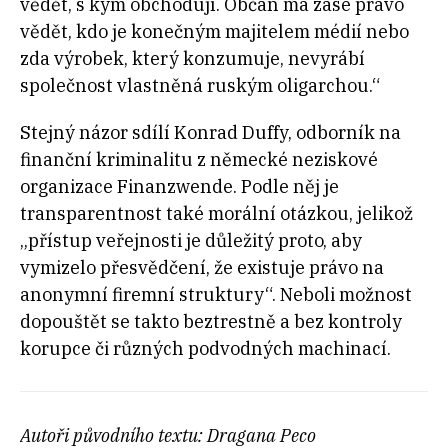
vědět, s kým obchodují. Občan má zase právo
vědět, kdo je konečným majitelem médií nebo
zda výrobek, který konzumuje, nevyrábí
společnost vlastněná ruským oligarchou.“
Stejný názor sdílí Konrad Duffy, odborník na
finanční kriminalitu z německé neziskové
organizace Finanzwende. Podle něj je
transparentnost také morální otázkou, jelikož
„přístup veřejnosti je důležitý proto, aby
vymizelo přesvědčení, že existuje právo na
anonymní firemní struktury“. Neboli možnost
dopouštět se takto beztrestně a bez kontroly
korupce či různých podvodných machinací.
Autoři původního textu: Dragana Peco