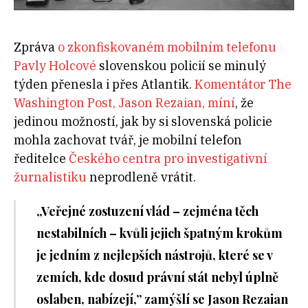
Zpráva
o zkonfiskovaném mobilním telefonu
Pavly Holcové
slovenskou policií se minulý
týden přenesla i přes Atlantik.
Komentátor The
Washington Post, Jason Rezaian, míní
, že
jedinou možností, jak by si slovenská policie
mohla zachovat tvář, je mobilní telefon
ředitelce
Českého centra pro investigativní
žurnalistiku
neprodleně vrátit.
„Veřejné zostuzení vlád – zejména těch
nestabilních – kvůli jejich špatným krokům
je jedním z nejlepších nástrojů, které se v
zemích, kde dosud právní stát nebyl úplně
oslaben, nabízejí,” zamýšlí se Jason Rezaian