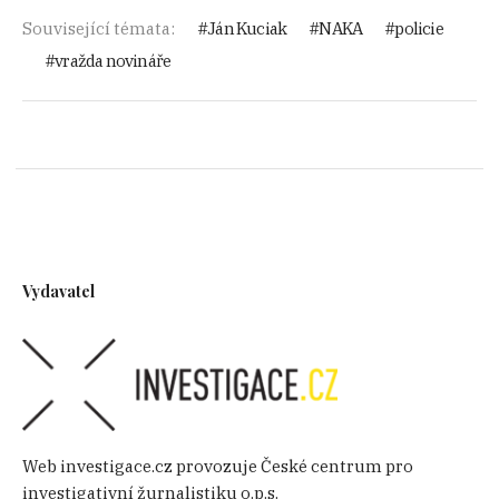
Související témata:
Ján Kuciak
NAKA
policie
vražda novináře
Vydavatel
Web investigace.cz provozuje České centrum pro
investigativní žurnalistiku o.p.s.