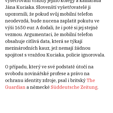
vyšetřování vraždy jejího kolegy a kamaráda
Jána Kuciaka. Slovenští vyšetřovatelé ji
upozornili, že pokud svůj mobilní telefon
neodevzdá, bude nucena zaplatit pokutu ve
výši 1650 eur. A dodali, že i poté si jej stejně
vezmou. Argumentaci, že mobilní telefon
obsahuje citlivá data, která se týkají
mezinárodních kauz, jež nemají žádnou
spojitost s vraždou Kuciaka, policie ignorovala.
O případu, který ve své podstatě útočí na
svobodu novinářské profese a právo na
ochranu identity zdroje, psal i britský
The
Guardian
a německé
Süddeutsche Zeitung
.