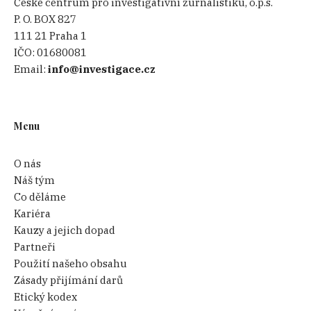
České centrum pro investigativní žurnalistiku, o.p.s.
P. O. BOX 827
111 21 Praha 1
IČO:
01680081
Email:
info@investigace.cz
Menu
O nás
Náš tým
Co děláme
Kariéra
Kauzy a jejich dopad
Partneři
Použití našeho obsahu
Zásady přijímání darů
Etický kodex