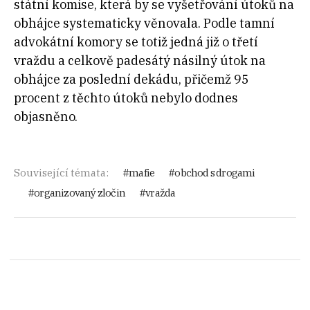
státní komise, která by se vyšetřování útoků na
obhájce systematicky věnovala. Podle tamní
advokátní komory se totiž jedná již o třetí
vraždu a celkově padesátý násilný útok na
obhájce za poslední dekádu, přičemž 95
procent z těchto útoků nebylo dodnes
objasněno.
Související témata:
mafie
obchod s drogami
organizovaný zločin
vražda