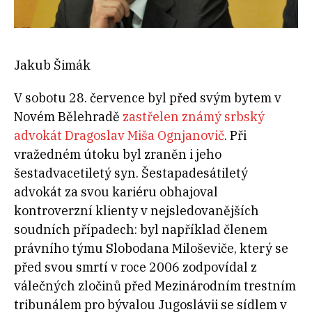
Jakub Šimák
V sobotu 28. července byl před svým bytem v
Novém Bělehradě
zastřelen známý srbský
advokát Dragoslav Miša Ognjanovič
. Při
vražedném útoku byl zraněn i jeho
šestadvacetiletý syn. Šestapadesátiletý
advokát za svou kariéru obhajoval
kontroverzní klienty v nejsledovanějších
soudních případech: byl například členem
právního týmu Slobodana Miloševiče, který se
před svou smrtí v roce 2006 zodpovídal z
válečných zločinů před Mezinárodním trestním
tribunálem pro bývalou Jugoslávii se sídlem v