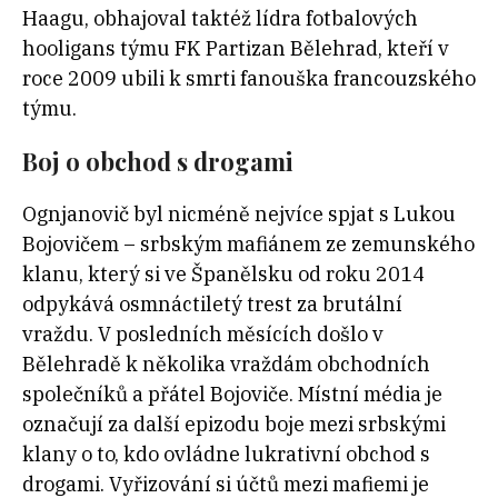
Haagu, obhajoval taktéž lídra fotbalových
hooligans týmu FK Partizan Bělehrad, kteří v
roce 2009 ubili k smrti fanouška francouzského
týmu.
Boj o obchod s drogami
Ognjanovič byl nicméně nejvíce spjat s Lukou
Bojovičem – srbským mafiánem ze zemunského
klanu, který si ve Španělsku od roku 2014
odpykává osmnáctiletý trest za brutální
vraždu. V posledních měsících došlo v
Bělehradě k několika vraždám obchodních
společníků a přátel Bojoviče. Místní média je
označují za další epizodu boje mezi srbskými
klany o to, kdo ovládne lukrativní obchod s
drogami. Vyřizování si účtů mezi mafiemi je