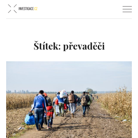
Štítek:
převaděči