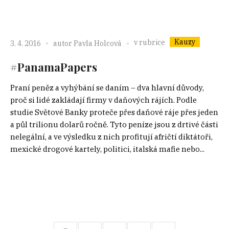
Kauzy
v rubrice
3. 4. 2016
autor
Pavla Holcová
#PanamaPapers
Praní peněz a vyhýbání se daním – dva hlavní důvody,
proč si lidé zakládají firmy v daňových rájích. Podle
studie Světové Banky proteče přes daňové ráje přes jeden
a půl trilionu dolarů ročně. Tyto peníze jsou z drtivé části
nelegální, a ve výsledku z nich profitují afričtí diktátoři,
mexické drogové kartely, politici, italská mafie nebo...