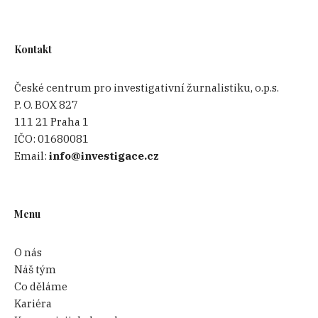
Kontakt
České centrum pro investigativní žurnalistiku, o.p.s.
P. O. BOX 827
111 21 Praha 1
IČO:
01680081
Email:
info@investigace.cz
Menu
O nás
Náš tým
Co děláme
Kariéra