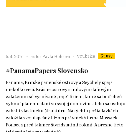
Kauzy
v rubrice
5. 4. 2016
autor
Pavla Holcová
#PanamaPapers Slovensko
Panama, Britské panenské ostrovy a Seychely spája
niekoľko vecí. Krásne ostrovy s nulovým daňovým
zaťažením sú vysnívané „raje“ firiem, ktoré sa buď chcú
vyhnúť plateniu daní vo svojej domovine alebo sa usilujú
zahaliť vlastnícku štruktúru. Na týchto požiadavkách
založila svoj úspešný biznis právnická firma Mossack
Fonseca pred takmer štyridsiatimi rokmi. A presne tieto
tri destinácie sa vyskytujú...