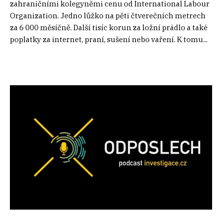
zahraničními kolegyněmi cenu od International Labour
Organization. Jedno lůžko na pěti čtverečních metrech
za 6 000 měsíčně. Další tisíc korun za ložní prádlo a také
poplatky za internet, praní, sušení nebo vaření. K tomu...