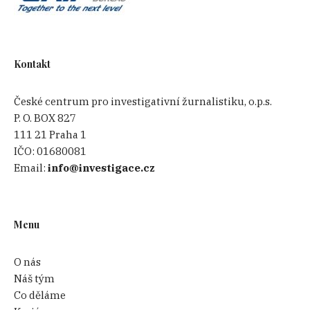
Kontakt
České centrum pro investigativní žurnalistiku, o.p.s.
P. O. BOX 827
111 21 Praha 1
IČO:
01680081
Email:
info@investigace.cz
Menu
O nás
Náš tým
Co děláme