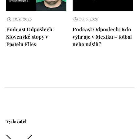
18. 6. 2026
10. 6. 2026
Podcast Odposlech:
Podcast Odposlech: Kdo
Slovenské stopy v
vyhraje v Mexiku – fotbal
Epstein Files
nebo násilí?
Vydavatel