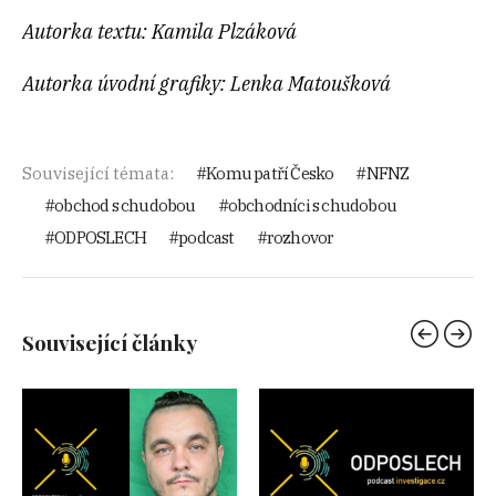
Autorka textu: Kamila Plzáková
Autorka úvodní grafiky: Lenka Matoušková
Související témata:
Komu patří Česko
NFNZ
obchod s chudobou
obchodníci s chudobou
ODPOSLECH
podcast
rozhovor
Související články