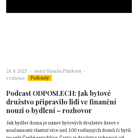
24. 8. 2023
autor
Kamila Plzáková
Podcasty
v rubrice
Podcast ODPOSLECH: Jak bytové
družstvo připravilo lidi ve finanční
nouzi o bydlení – rozhovor
Jak bydlet doma je název bytových družstev, které v
současnosti vlastní více než 100 rodinných domů či bytů
po celé České republice. Často je družstva vykupují od