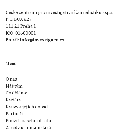
České centrum pro investigativní žurnalistiku, o.p.s.
P. O. BOX 827
111 21 Praha 1
IČO:
01680081
Email:
info@investigace.cz
Menu
O nás
Náš tým
Co děláme
Kariéra
Kauzy a jejich dopad
Partneři
Použití našeho obsahu
Zásady přijímání darů