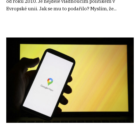
od roku 2010. Je nejdéle vládnoucím politikem v
Evropské unii. Jak se mu to podařilo? Myslím, že...