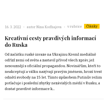
Články
v rubrice
16. 3. 2022
autor
Nina Kodhajova
Kreativní cesty pravdivých informací
do Ruska
Od začátku ruské invaze na Ukrajinu Kreml mediálně
odřízl zemi od světa a zastavil přívod všech zpráv, jež
nesouznějí s oficiální propagandou. Novinářům, kteří to
neakceptují a válku nazývají pravým jménem, hrozí trest
odnětí svobody na 15 let. Tímto způsobem Putinův režim
potlačuje i poslední zbytky nezávislých médií v Rusku, a
dostat pravdivé informace k...