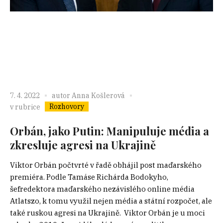
7. 4. 2022
autor
Anna Košlerová
Rozhovory
v rubrice
Orbán, jako Putin: Manipuluje média a
zkresluje agresi na Ukrajině
Viktor Orbán počtvrté v řadě obhájil post maďarského
premiéra. Podle Tamáse Richárda Bodokyho,
šefredektora maďarského nezávislého online média
Atlatszo, k tomu využil nejen média a státní rozpočet, ale
také ruskou agresi na Ukrajině. Viktor Orbán je u moci