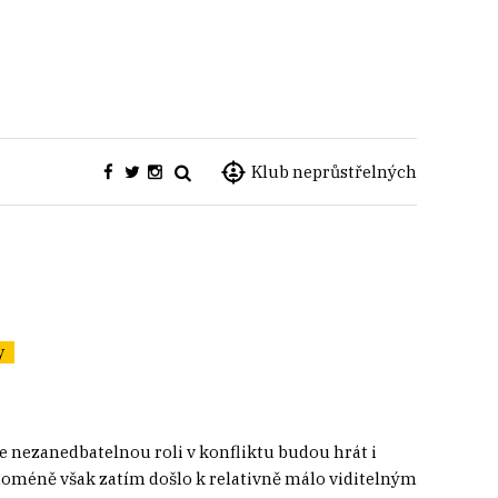
Klub neprůstřelných
y
e nezanedbatelnou roli v konfliktu budou hrát i
 doméně však zatím došlo k relativně málo viditelným