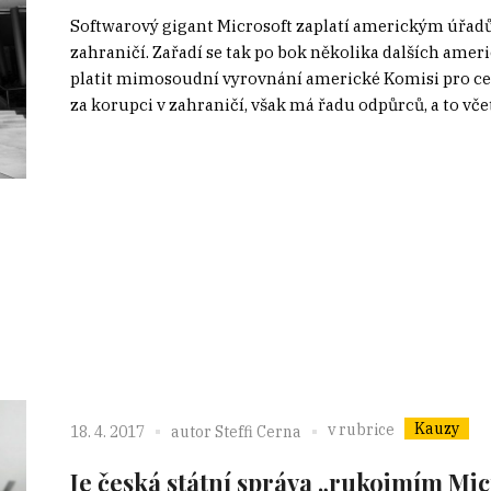
Softwarový gigant Microsoft zaplatí americkým úřadů
zahraničí. Zařadí se tak po bok několika dalších am
platit mimosoudní vyrovnání americké Komisi pro ce
za korupci v zahraničí, však má řadu odpůrců, a to vče
Kauzy
v rubrice
18. 4. 2017
autor
Steffi Cerna
Je česká státní správa „rukojmím Mi