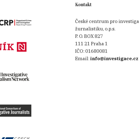
Kontakt
České centrum pro investiga
žurnalistiku, o.p.s.
P. O. BOX 827
111 21 Praha 1
IČO:
01680081
Email:
info@investigace.cz