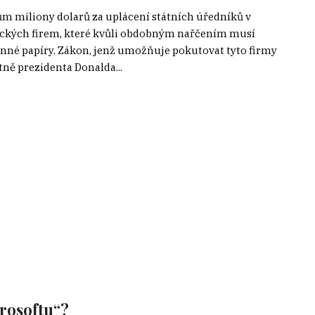
m miliony dolarů za uplácení státních úředníků v
erických firem, které kvůli obdobným nařčením musí
nné papíry. Zákon, jenž umožňuje pokutovat tyto firmy
tně prezidenta Donalda...
crosoftu“?