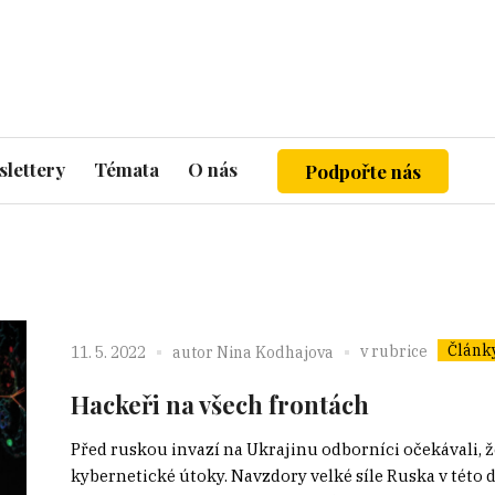
lettery
Témata
O nás
Podpořte nás
Článk
v rubrice
11. 5. 2022
autor
Nina Kodhajova
Hackeři na všech frontách
Před ruskou invazí na Ukrajinu odborníci očekávali, ž
kybernetické útoky. Navzdory velké síle Ruska v této