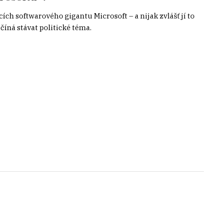
cích softwarového gigantu Microsoft – a nijak zvlášť jí to
íná stávat politické téma.