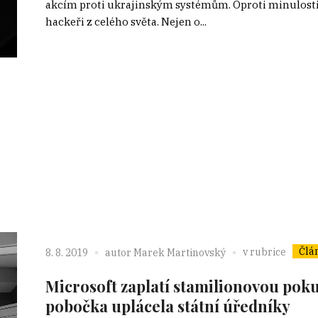
akcím proti ukrajinským systémům. Oproti minulosti s
hackeři z celého světa. Nejen o...
Člá
v rubrice
8. 8. 2019
autor
Marek Martinovský
Microsoft zaplatí stamilionovou po
pobočka uplácela státní úředníky