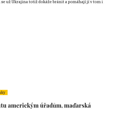
e už Ukrajina totiž dokáže bránit a pomáhají jí v tom i
nky
kutu americkým úřadům, maďarská