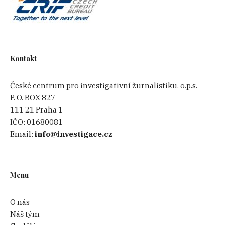
Kontakt
České centrum pro investigativní žurnalistiku, o.p.s.
P. O. BOX 827
111 21 Praha 1
IČO:
01680081
Email:
info@investigace.cz
Menu
O nás
Náš tým