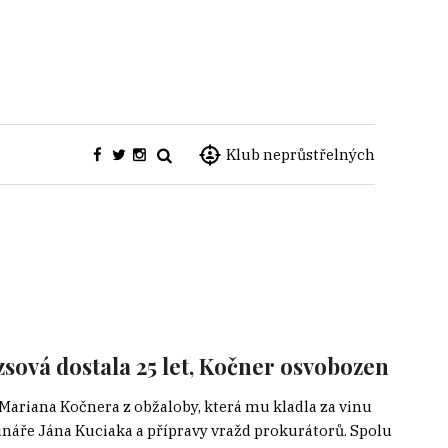
Klub neprůstřelných
zsová dostala 25 let, Kočner osvobozen
 Mariana Kočnera z obžaloby, která mu kladla za vinu
náře Jána Kuciaka a přípravy vražd prokurátorů. Spolu