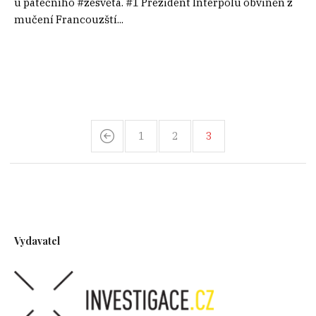
u pátečního #zesvěta. #1 Prezident Interpolu obviněn z
mučení Francouzští...
1
2
3
Vydavatel