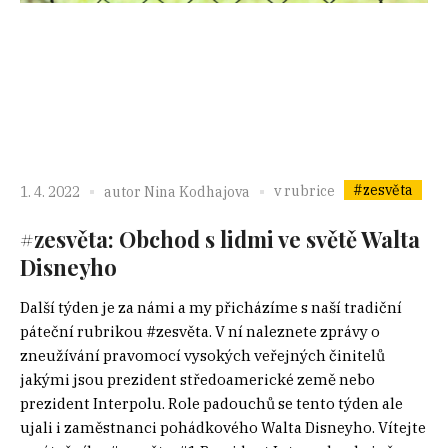
#zesvěta
v rubrice
1. 4. 2022
autor
Nina Kodhajova
#zesvěta: Obchod s lidmi ve světě Walta
Disneyho
Další týden je za námi a my přicházíme s naší tradiční
páteční rubrikou #zesvěta. V ní naleznete zprávy o
zneužívání pravomocí vysokých veřejných činitelů
jakými jsou prezident středoamerické země nebo
prezident Interpolu. Role padouchů se tento týden ale
ujali i zaměstnanci pohádkového Walta Disneyho. Vítejte