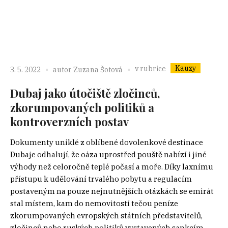
Kauzy
v rubrice
3. 5. 2022
autor
Zuzana Šotová
Dubaj jako útočiště zločinců,
zkorumpovaných politiků a
kontroverzních postav
Dokumenty uniklé z oblíbené dovolenkové destinace
Dubaje odhalují, že oáza uprostřed pouště nabízí i jiné
výhody než celoročně teplé počasí a moře. Díky laxnímu
přístupu k udělování trvalého pobytu a regulacím
postaveným na pouze nejnutnějších otázkách se emirát
stal místem, kam do nemovitostí tečou peníze
zkorumpovaných evropských státních představitelů,
zločinců nebo ruských politiků vystavených sankcím....