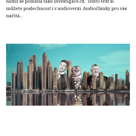
němž se podílela také investigace.cz. Tento text si
můžete poslechnout i v audioverzi. Audiočlánky pro vás
načítá...