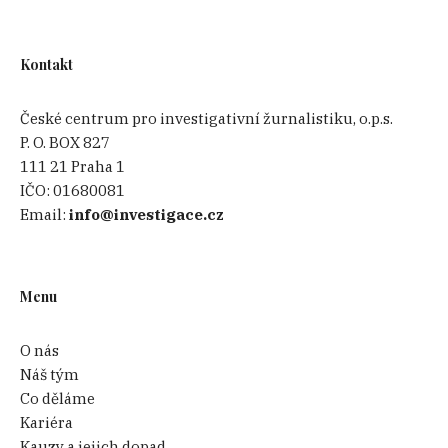
Kontakt
České centrum pro investigativní žurnalistiku, o.p.s.
P. O. BOX 827
111 21 Praha 1
IČO:
01680081
Email:
info@investigace.cz
Menu
O nás
Náš tým
Co děláme
Kariéra
Kauzy a jejich dopad