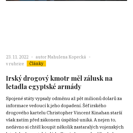
23. 11. 2022
autor
Mahulena Kopecká
Články
v rubrice
Irský drogový kmotr měl zálusk na
letadla egyptské armády
Spojené státy vypsaly odměnu až pět milionů dolarů za
informace vedoucí k jeho dopadení. Šéf irského
drogového kartelu Christopher Vincent Kinahan starší
však zatím před zákonem úspěšně uniká. A nejen to,
nedávno si chtěl koupit několik zastaralých vojenských