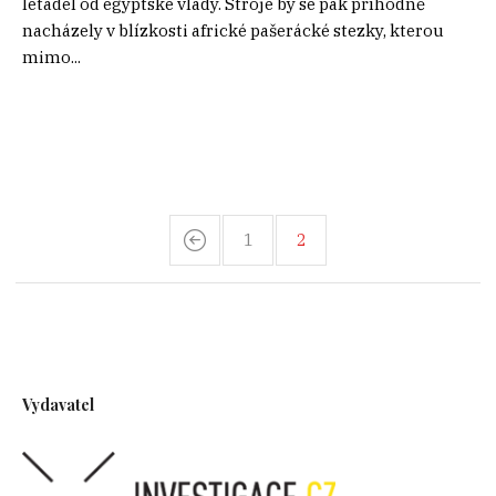
letadel od egyptské vlády. Stroje by se pak příhodně
nacházely v blízkosti africké pašerácké stezky, kterou
mimo...
1
2
Vydavatel