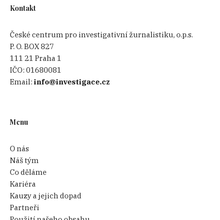
Kontakt
České centrum pro investigativní žurnalistiku, o.p.s.
P. O. BOX 827
111 21 Praha 1
IČO:
01680081
Email:
info@investigace.cz
Menu
O nás
Náš tým
Co děláme
Kariéra
Kauzy a jejich dopad
Partneři
Použití našeho obsahu