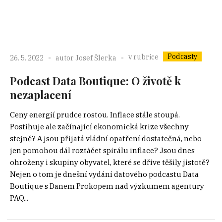
Podcasty
v rubrice
26. 5. 2022
autor
Josef Šlerka
Podcast Data Boutique: O životě k
nezaplacení
Ceny energií prudce rostou. Inflace stále stoupá.
Postihuje ale začínající ekonomická krize všechny
stejně? A jsou přijatá vládní opatření dostatečná, nebo
jen pomohou dál roztáčet spirálu inflace? Jsou dnes
ohroženy i skupiny obyvatel, které se dříve těšily jistotě?
Nejen o tom je dnešní vydání datového podcastu Data
Boutique s Danem Prokopem nad výzkumem agentury
PAQ...