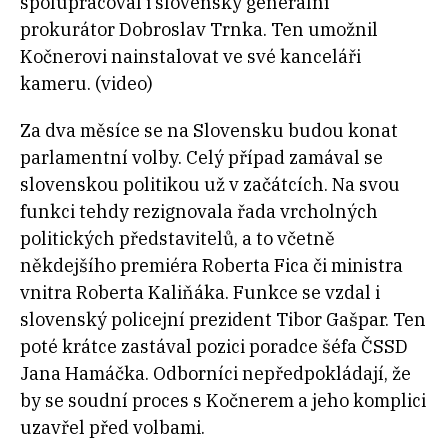
spolupracoval i slovenský generální
prokurátor Dobroslav Trnka. Ten umožnil
Kočnerovi nainstalovat ve své kanceláři
kameru. (video)
Za dva měsíce se na Slovensku budou konat
parlamentní volby. Celý případ zamával se
slovenskou politikou už v začátcích. Na svou
funkci tehdy rezignovala řada vrcholných
politických představitelů, a to včetně
někdejšího premiéra Roberta Fica či ministra
vnitra Roberta Kaliňáka. Funkce se vzdal i
slovenský policejní prezident Tibor Gašpar. Ten
poté krátce zastával pozici poradce šéfa ČSSD
Jana Hamáčka. Odborníci nepředpokládají, že
by se soudní proces s Kočnerem a jeho komplici
uzavřel před volbami.