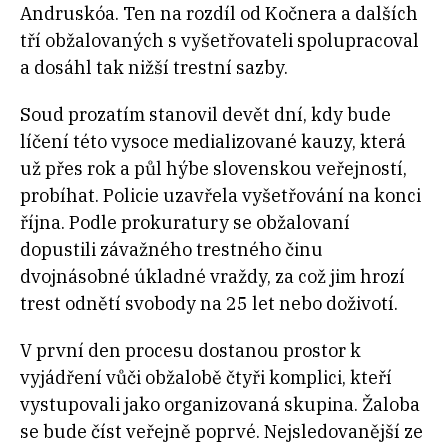
Andruskóa. Ten na rozdíl od Kočnera a dalších
tří obžalovaných s vyšetřovateli spolupracoval
a dosáhl tak nižší trestní sazby.
Soud prozatím stanovil devět dní, kdy bude
líčení této vysoce medializované kauzy, která
už přes rok a půl hýbe slovenskou veřejností,
probíhat. Policie uzavřela vyšetřování na konci
října. Podle prokuratury se obžalovaní
dopustili závažného trestného činu
dvojnásobné úkladné vraždy, za což jim hrozí
trest odnětí svobody na 25 let nebo doživotí.
V první den procesu dostanou prostor k
vyjádření vůči obžalobě čtyři komplici, kteří
vystupovali jako organizovaná skupina. Žaloba
se bude číst veřejně poprvé. Nejsledovanější ze