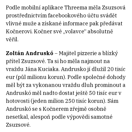
Podle mobilní aplikace Threema měla Zsuzsová
prostřednictvím facebookového účtu svádět
vlivné muže a získané informace pak předávat
Kočnerovi. Kočner své „volavce“ absolutně
věřil.
Zoltán Andruskó
– Majitel pizzerie a blízký
přítel Zsuzsové. Ta si ho měla najmout na
vraždu Jána Kuciaka. Andrusko jí dlužil 20 tisíc
eur (půl milionu korun). Podle společné dohody
měl být za vykonanou vraždu dluh prominout a
Andruskó měl nadto dostat ještě 50 tisíc eur v
hotovosti (jeden milion 250 tisíc korun). Sám
Andruskó se s Kočnerem zřejmě osobně
nesetkal, alespoň podle výpovědi samotné
Zsuzsové.