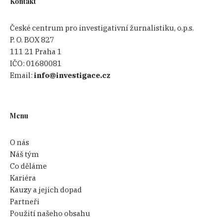
Kontakt
České centrum pro investigativní žurnalistiku, o.p.s.
P. O. BOX 827
111 21 Praha 1
IČO:
01680081
Email:
info@investigace.cz
Menu
O nás
Náš tým
Co děláme
Kariéra
Kauzy a jejich dopad
Partneři
Použití našeho obsahu