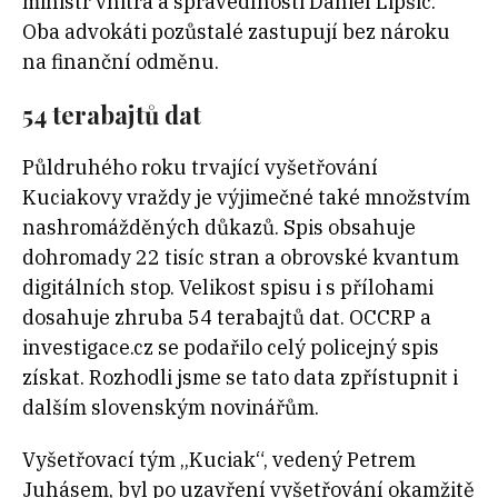
ministr vnitra a spravedlnosti Daniel Lipšic.
Oba advokáti pozůstalé zastupují bez nároku
na finanční odměnu.
54 terabajtů dat
Půldruhého roku trvající vyšetřování
Kuciakovy vraždy je výjimečné také množstvím
nashromážděných důkazů. Spis obsahuje
dohromady 22 tisíc stran a obrovské kvantum
digitálních stop. Velikost spisu i s přílohami
dosahuje zhruba 54 terabajtů dat. OCCRP a
investigace.cz se podařilo celý policejný spis
získat. Rozhodli jsme se tato data zpřístupnit i
dalším slovenským novinářům.
Vyšetřovací tým „Kuciak“, vedený Petrem
Juhásem, byl po uzavření vyšetřování okamžitě