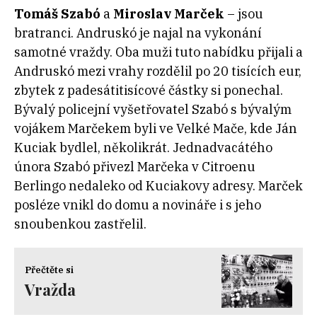
Tomáš Szabó
a
Miroslav Marček
– jsou
bratranci. Andruskó je najal na vykonání
samotné vraždy. Oba muži tuto nabídku přijali a
Andruskó mezi vrahy rozdělil po 20 tisících eur,
zbytek z padesátitisícové částky si ponechal.
Bývalý policejní vyšetřovatel Szabó s bývalým
vojákem Marčekem byli ve Velké Mače, kde Ján
Kuciak bydlel, několikrát. Jednadvacátého
února Szabó přivezl Marčeka v Citroenu
Berlingo nedaleko od Kuciakovy adresy. Marček
posléze vnikl do domu a novináře i s jeho
snoubenkou zastřelil.
Přečtěte si
Vražda