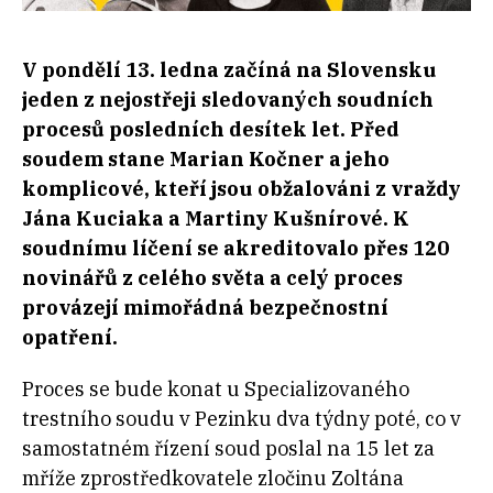
V pondělí 13. ledna začíná na Slovensku
jeden z nejostřeji sledovaných soudních
procesů posledních desítek let. Před
soudem stane Marian Kočner a jeho
komplicové, kteří jsou obžalováni z vraždy
Jána Kuciaka a Martiny Kušnírové. K
soudnímu líčení se akreditovalo přes 120
novinářů z celého světa a celý proces
provázejí mimořádná bezpečnostní
opatření.
Proces se bude konat u Specializovaného
trestního soudu v Pezinku dva týdny poté, co v
samostatném řízení soud poslal na 15 let za
mříže zprostředkovatele zločinu Zoltána