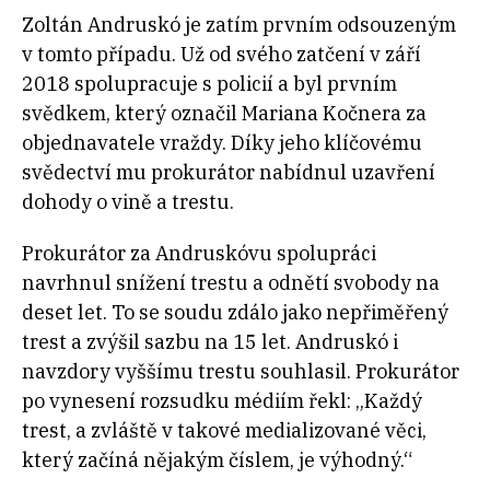
Zoltán Andruskó je zatím prvním odsouzeným
v tomto případu. Už od svého zatčení v září
2018 spolupracuje s policií a byl prvním
svědkem, který označil Mariana Kočnera za
objednavatele vraždy. Díky jeho klíčovému
svědectví mu prokurátor nabídnul uzavření
dohody o vině a trestu.
Prokurátor za Andruskóvu spolupráci
navrhnul snížení trestu a odnětí svobody na
deset let. To se soudu zdálo jako nepřiměřený
trest a zvýšil sazbu na 15 let. Andruskó i
navzdory vyššímu trestu souhlasil. Prokurátor
po vynesení rozsudku médiím řekl: „Každý
trest, a zvláště v takové medializované věci,
který začíná nějakým číslem, je výhodný.“