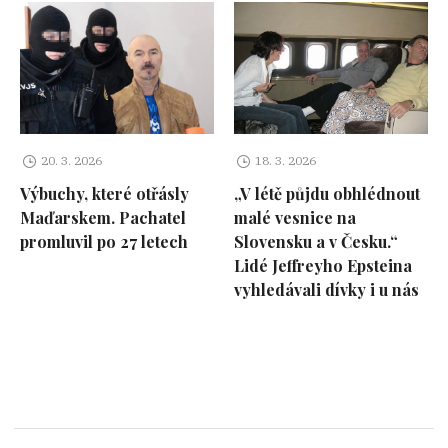
20. 3. 2026
18. 3. 2026
Výbuchy, které otřásly
„V létě půjdu obhlédnout
Maďarskem. Pachatel
malé vesnice na
promluvil po 27 letech
Slovensku a v Česku.“
Lidé Jeffreyho Epsteina
vyhledávali dívky i u nás