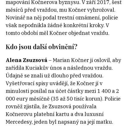
mapování Kočnerova byznysu. V září 2017, šest
měsíců před vraždou, mu Kočner vyhrožoval.
Novinář na něj podal trestní oznámení, policie
však nepodnikla žádné konkrétní kroky. V
tomto období měl Kočner objednat vraždu.
Kdo jsou další obvinění?
Alena Zsuzsová
– Marian Kočner ji oslovil, aby
zařídila Kuciakův únos a následnou vraždu.
Údajně se znali už dlouho před vraždou.
Vyšetřovací spisy uvádějí, že Kočner jí v
minulosti posílal na účet částky mezi 1 400 a 2
000 eury měsíčně (35 až 50 tisíc korun). Policie
rovněž zjistila, že Zsuzsová používala
Kočnerovu platební kartu a dva luxusní
Mercedesy, jeden byl napsaný na její matku.