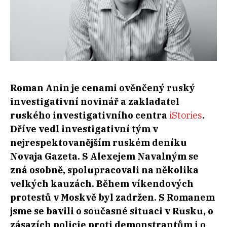
Roman Anin je cenami ověnčený ruský
investigativní novinář a zakladatel
ruského investigativního centra
iStories
.
Dříve vedl investigativní tým v
nejrespektovanějším ruském deníku
Novaja Gazeta. S Alexejem Navalným se
zná osobně, spolupracovali na několika
velkých kauzách. Během víkendových
protestů v Moskvě byl zadržen. S Romanem
jsme se bavili o současné situaci v Rusku, o
zásazích policie proti demonstrantům i o