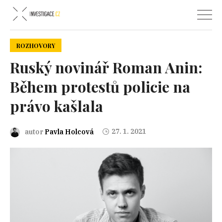
ROZHOVORY
Ruský novinář Roman Anin:
Během protestů policie na
právo kašlala
27. 1. 2021
autor
Pavla Holcová