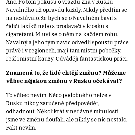
Ano. Po tom pokusu o vraždu zná v Rusku
Navalného už opravdu každý. Nikdy předtím se
mi nestávalo, že bych se o Navalném bavil s
řidiči taxíků nebo s prodavači v kiosku s
cigaretami. Mluví se o něm na každém rohu.
Navalný a jeho tým navíc odvedli spoustu práce
právě i v regionech, mají tam místní pobočky,
řeší i místní kauzy. Odvádějí fantastickou práci.
Znamená to, že lidé chtějí změnu? Můžeme
vůbec nějakou změnu v Rusku očekávat?
To vůbec nevím. Něco podobného nelze v
Rusku nikdy zaručeně předpovědět,
odhadnout. Několikrát v nedávné minulosti
jsme ve změnu doufali, ale nikdy se nic nestalo.
Fakt nevím.