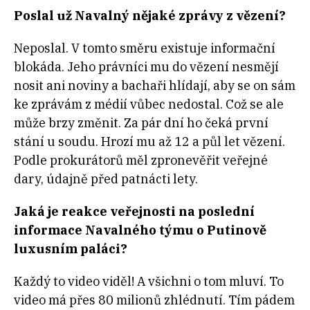
Poslal už Navalný nějaké zprávy z vězení?
Neposlal. V tomto směru existuje informační
blokáda. Jeho právníci mu do vězení nesmějí
nosit ani noviny a bachaři hlídají, aby se on sám
ke zprávám z médií vůbec nedostal. Což se ale
může brzy změnit. Za pár dní ho čeká první
stání u soudu. Hrozí mu až 12 a půl let vězení.
Podle prokurátorů měl zpronevěřit veřejné
dary, údajně před patnácti lety.
Jaká je reakce veřejnosti na poslední
informace Navalného týmu o Putinově
luxusním paláci?
Každý to video viděl! A všichni o tom mluví. To
video má přes 80 milionů zhlédnutí. Tím pádem