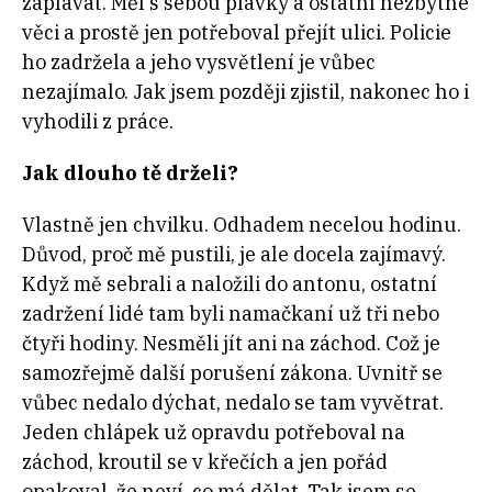
zaplavat. Měl s sebou plavky a ostatní nezbytné
věci a prostě jen potřeboval přejít ulici. Policie
ho zadržela a jeho vysvětlení je vůbec
nezajímalo. Jak jsem později zjistil, nakonec ho i
vyhodili z práce.
Jak dlouho tě drželi?
Vlastně jen chvilku. Odhadem necelou hodinu.
Důvod, proč mě pustili, je ale docela zajímavý.
Když mě sebrali a naložili do antonu, ostatní
zadržení lidé tam byli namačkaní už tři nebo
čtyři hodiny. Nesměli jít ani na záchod. Což je
samozřejmě další porušení zákona. Uvnitř se
vůbec nedalo dýchat, nedalo se tam vyvětrat.
Jeden chlápek už opravdu potřeboval na
záchod, kroutil se v křečích a jen pořád
opakoval, že neví, co má dělat. Tak jsem se