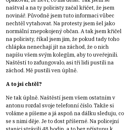
naštval a na ty policisty začal křičet, že jsem
novinář. Původně jsem tuto informaci vůbec
nechtěl vytahovat. Na protesty jsem šel jako
normální znepokojený občan. A tak jsem křičel
na policisty, říkal jsem jim, že pokud tady toho
chlápka nenechají jít na záchod, že o nich
napíšu všem svým kolegům, aby to uveřejnili.
Naštěstí to zafungovalo, asi tři lidi pustili na
záchod. Mě pustili ven úplně.
A to jsi chtěl?
Ne tak úplně. Naštěstí jsem všem ostatním v
antonu rozdal svoje telefonní číslo. Takže si
voláme a píšeme a já aspoň na dálku sleduju, co
se s nimi děje. Je to dost příšerné. Na policejní
stanici strávili 48 hodin, a to bez přístupu k