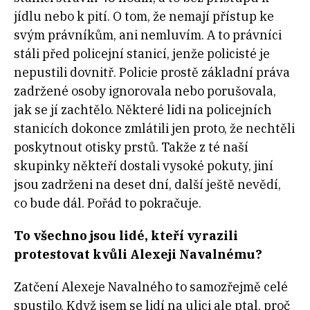
jídlu nebo k pití. O tom, že nemají přístup ke
svým právníkům, ani nemluvím. A to právníci
stáli před policejní stanicí, jenže policisté je
nepustili dovnitř. Policie prostě základní práva
zadržené osoby ignorovala nebo porušovala,
jak se jí zachtělo. Některé lidi na policejních
stanicích dokonce zmlátili jen proto, že nechtěli
poskytnout otisky prstů. Takže z té naší
skupinky někteří dostali vysoké pokuty, jiní
jsou zadrženi na deset dní, další ještě nevědí,
co bude dál. Pořád to pokračuje.
To všechno jsou lidé, kteří vyrazili
protestovat kvůli Alexeji Navalnému?
Zatčení Alexeje Navalného to samozřejmě celé
spustilo. Když jsem se lidí na ulici ale ptal, proč