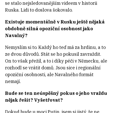
se stalo nejsledovanějším videem v historii
Ruska. Lidi to doslova šokovalo.
Existuje momentálně v Rusku ještě nějaká
obdobně silná opoziční osobnost jako
Navalný?
Nemyslím si to. Každý ho teď má za hrdinu, a to
ze dvou důvodů. Stát se ho pokusil zavraždit.
On to však přežil, a to i díky péči v Německu, ale
rozhodl se vrátit domů. Jsou sice i regionální
opoziční osobnosti, ale Navalného formát
nemají.
Bude se ten neúspěšný pokus o jeho vraždu
nějak řešit? Vyšetřovat?
Dokud bude u moci Putin, jsem si jistý, že ne.