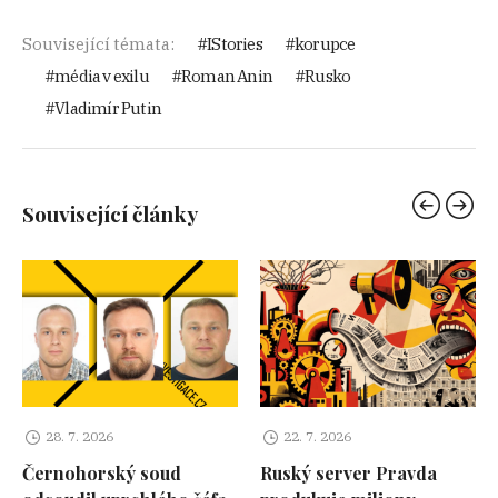
Související témata:
IStories
korupce
média v exilu
Roman Anin
Rusko
Vladimír Putin
Související články
28. 7. 2026
22. 7. 2026
Černohorský soud
Ruský server Pravda