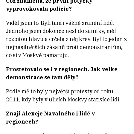
Což znamená, že první potyčky
vyprovokovala policie?
Viděl jsem to. Byli tam i vážně zranění lidé.
Jednoho jsem dokonce nesl do sanitky, měl
rozbitou hlavu a crčela z něj krev. Byl to jeden z
nejnásilnějších zásahů proti demonstrantům,
co si v Moskvě pamatuju.
Prostetovalo se i v regionech. Jak velké
demonstrace se tam děly?
Podle mě to byly největší protesty od roku
2011, kdy byly v ulicích Moskvy statisíce lidí.
Znají Alexeje Navalného i lidé v
regionech?