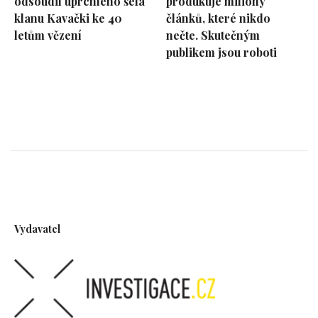
odsoudil uprchlého šéfa
produkuje miliony
klanu Kavački ke 40
článků, které nikdo
letům vězení
nečte. Skutečným
publikem jsou roboti
Vydavatel