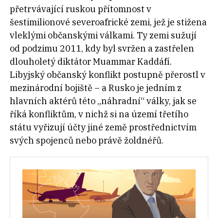
přetrvávající ruskou přítomnost v
šestimilionové severoafrické zemi, jež je stižena
vleklými občanskými válkami. Ty zemi sužují
od podzimu 2011, kdy byl svržen a zastřelen
dlouholetý diktátor Muammar Kaddáfí.
Libyjský občanský konflikt postupně přerostl v
mezinárodní bojiště – a Rusko je jedním z
hlavních aktérů této „náhradní“ války, jak se
říká konfliktům, v nichž si na území třetího
státu vyřizují účty jiné země prostřednictvím
svých spojenců nebo právě žoldnéřů.