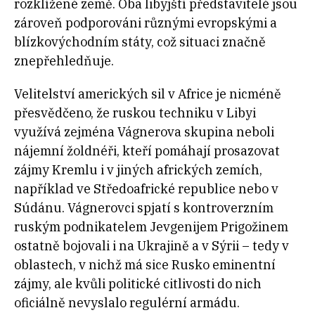
rozklížené země. Oba libyjští představitelé jsou
zároveň podporováni různými evropskými a
blízkovýchodním státy, což situaci značně
znepřehledňuje.
Velitelství amerických sil v Africe je nicméně
přesvědčeno, že ruskou techniku v Libyi
využívá zejména Vágnerova skupina neboli
nájemní žoldnéři, kteří pomáhají prosazovat
zájmy Kremlu i v jiných afrických zemích,
například ve Středoafrické republice nebo v
Súdánu. Vágnerovci spjatí s kontroverzním
ruským podnikatelem Jevgenijem Prigožinem
ostatně bojovali i na Ukrajině a v Sýrii – tedy v
oblastech, v nichž má sice Rusko eminentní
zájmy, ale kvůli politické citlivosti do nich
oficiálně nevyslalo regulérní armádu.