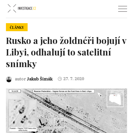
ČLÁNKY
Rusko a jeho žoldnéři bojují v
Libyi, odhalují to satelitní
snímky
27. 7. 2020
autor
Jakub Šimák