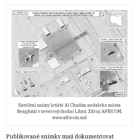
Satelitní snímy letiště Al Chadim nedaleko města
Benghází v severovýchodní Libyii. Zdroj: AFRICOM,
www.africom.mil
Publikované snímky mají dokumentovat