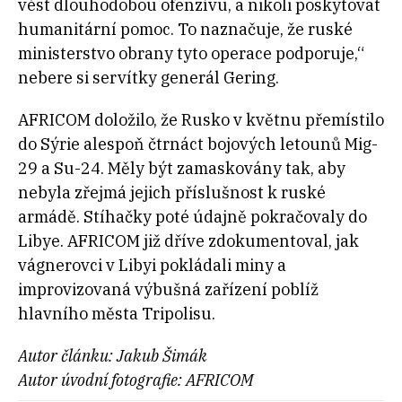
vést dlouhodobou ofenzívu, a nikoli poskytovat
humanitární pomoc. To naznačuje, že ruské
ministerstvo obrany tyto operace podporuje,“
nebere si servítky generál Gering.
AFRICOM doložilo, že Rusko v květnu přemístilo
do Sýrie alespoň čtrnáct bojových letounů Mig-
29 a Su-24. Měly být zamaskovány tak, aby
nebyla zřejmá jejich příslušnost k ruské
armádě. Stíhačky poté údajně pokračovaly do
Libye. AFRICOM již dříve zdokumentoval, jak
vágnerovci v Libyi pokládali miny a
improvizovaná výbušná zařízení poblíž
hlavního města Tripolisu.
Autor článku: Jakub Šimák
Autor úvodní fotografie: AFRICOM