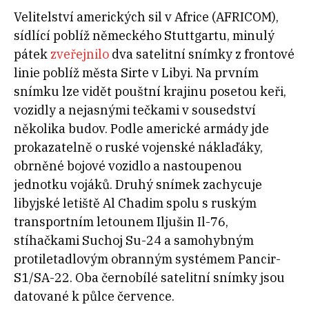
Velitelství amerických sil v Africe (AFRICOM),
sídlící poblíž německého Stuttgartu, minulý
pátek
zveřejnilo
dva satelitní snímky z frontové
linie poblíž města Sirte v Libyi. Na prvním
snímku lze vidět pouštní krajinu posetou keři,
vozidly a nejasnými tečkami v sousedství
několika budov. Podle americké armády jde
prokazatelně o ruské vojenské náklaďáky,
obrněné bojové vozidlo a nastoupenou
jednotku vojáků. Druhý snímek zachycuje
libyjské letiště Al Chadim spolu s ruským
transportním letounem Iljušin Il-76,
stíhačkami Suchoj Su-24 a samohybným
protiletadlovým obranným systémem Pancir-
S1/SA-22. Oba černobílé satelitní snímky jsou
datované k půlce července.