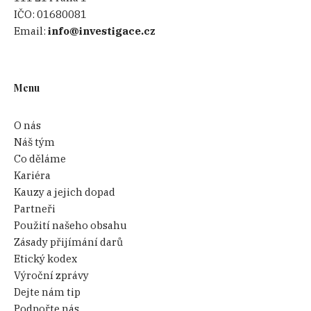
IČO:
01680081
Email:
info@investigace.cz
Menu
O nás
Náš tým
Co děláme
Kariéra
Kauzy a jejich dopad
Partneři
Použití našeho obsahu
Zásady přijímání darů
Etický kodex
Výroční zprávy
Dejte nám tip
Podpořte nás