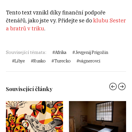
Tento text vznikl díky finanční podpoře
čtenářů, jako jste vy. Přidejte se do
klubu Sester
a bratrů v triku
.
Související témata:
Afrika
Jevgenij Prigožin
Libye
Rusko
Turecko
vágnerovci
Související články