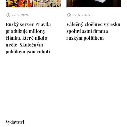
22. 7. 2026
27. 5. 2026
Ruský server Pravda
Válečný zločinec v Česku
produkuje miliony
spoluvlastní firmu s
článků, které nikdo
ruským politikem
nečte. Skutečným
publikem jsou roboti
Vydavatel