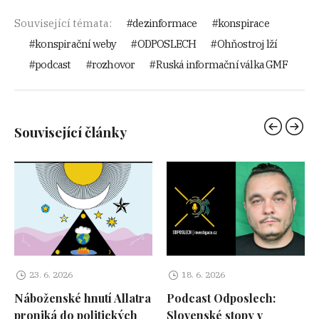
Související témata:
dezinformace
konspirace
konspirační weby
ODPOSLECH
Ohňostroj lží
podcast
rozhovor
Ruská informační válka GMF
Související články
23. 6. 2026
18. 6. 2026
Náboženské hnutí Allatra
Podcast Odposlech:
proniká do politických
Slovenské stopy v