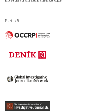
investigativní žurnalistiku o.p.s.
Partneři