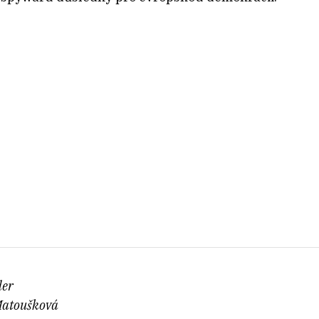
der
Matoušková