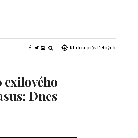
Klub neprůstřelných
 exilového
asus: Dnes