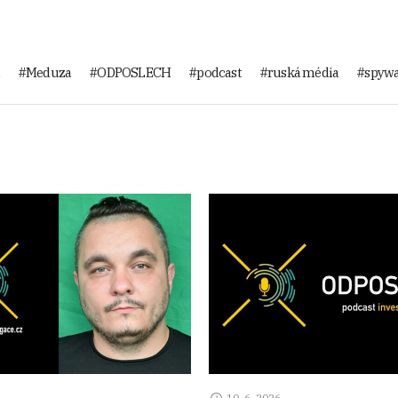
Meduza
ODPOSLECH
podcast
ruská média
spyw
10. 6. 2026