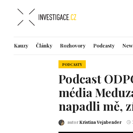
Kauzy
Články
Rozhovory
Podcasty
News
PODCASTY
Podcast ODPO
média Meduza
napadli mě, z
autor
Kristina Vejnbender