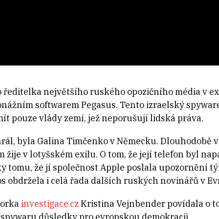
 ředitelka největšího ruského opozičního média v exi
onážním softwarem Pegasus. Tento izraelský spyware 
ít pouze vlády zemí, jež neporušují lidská práva.
hrál, byla Galina Timčenko v Německu. Dlouhodobě v
žije v lotyšském exilu. O tom, že její telefon byl na
díky tomu, že jí společnost Apple poslala upozornění t
s obdržela i celá řada dalších ruských novinářů v Ev
torka
investigace.cz
Kristina Vejnbender povídala o t
tí spywaru důsledky pro evropskou demokracii.