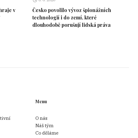
hraje v
Česko povolilo vývoz špionážních
?
technologií i do zemí, které
dlouhodobě porušují lidská práva
Menu
tivní
O nás
Náš tým
Co děláme