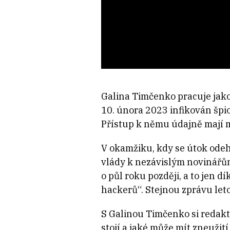
Galina Timčenko pracuje jako
10. února 2023 infikován špi
Přístup k němu údajně mají m
V okamžiku, kdy se útok ode
vlády k nezávislým novinářům 
o půl roku později, a to jen 
hackerů“. Stejnou zprávu leto
S Galinou Timčenko si redak
stojí a jaké může mít zneuži