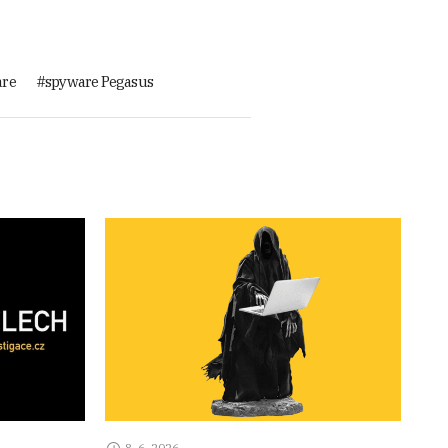
are
spyware Pegasus
8. 6. 2026