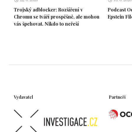
Trojský adblocker: Rozšíření v
Podcast Od
Chromu se tváří prospěšně, ale mohou
Epstein Fil
vás špehovat. Nikdo to neřeší
Vydavatel
Partneři