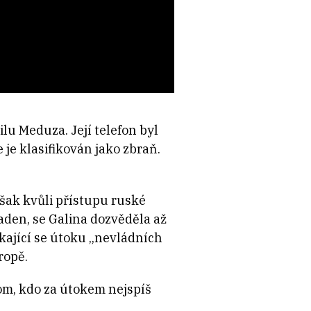
lu Meduza. Její telefon byl
je klasifikován jako zbraň.
šak kvůli přístupu ruské
paden, se Galina dozvěděla až
ýkající se útoku „nevládních
ropě.
om, kdo za útokem nejspíš