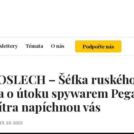
lettery
Témata
O nás
Podpořte nás
SLECH – Šéfka ruského
 o útoku spywarem Peg
ítra napíchnou vás
15. 10. 2023