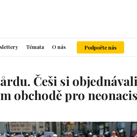
lettery
Témata
O nás
Podpořte nás
rdu. Češi si objednávali
m obchodě pro neonacis