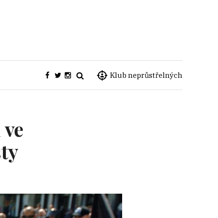
Klub neprůstřelných
 ve
ty