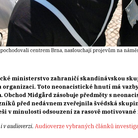
í pochodovali centrem Brna, naslouchají projevům na náměstí
rické ministerstvo zahraničí skandinávskou sk
 organizaci. Toto neonacistické hnutí má vazby
m. Obchod Midgård zásobuje předměty s neonaci
níků před nedávnem zveřejnila švédská skupina
eši v minulosti odsouzení za rasově motivované 
i v audioverzi.
Audioverze vybraných článků investigac