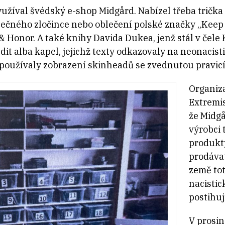
žíval švédský e-shop Midgård. Nabízel třeba
trička
ečného zločince nebo oblečení polské značky
„Keep 
 & Honor. A také
knihy
Davida Dukea, jenž stál v čele
dit alba kapel, jejichž texty odkazovaly na neonacist
používaly zobrazení skinheadů se zvednutou pravicí
Organiz
Extremi
že Midg
výrobci 
produkty
prodáva
země tot
nacistic
postihu
V prosin