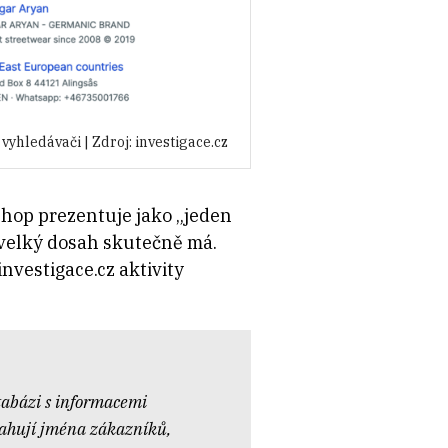
hledávači | Zdroj: investigace.cz
-shop prezentuje jako „jeden
k velký dosah skutečně má.
nvestigace.cz aktivity
abázi s
informacemi
ahují jména zákazníků,