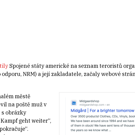
tily
Spojené státy americké na seznam teroristů orga
dporu, NRM) a její zakladatele, začaly webové strán
 malém městě
vil na poště muž v
u s obrázky
 Kampf geht weiter“,
pokračuje“.