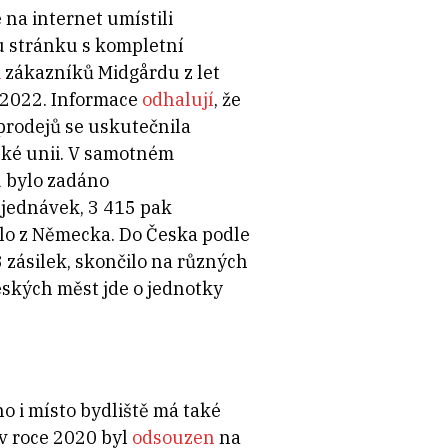
é na internet umístili
 stránku s kompletní
i
zákazníků Midgårdu z let
 2022. Informace
odhalují
, že
prodejů se uskutečnila
ské unii. V samotném
 bylo zadáno
bjednávek, 3 415 pak
lo z Německa. Do Česka podle
 zásilek, skončilo na různých
českých měst jde o jednotky
 i místo bydliště má také
v roce 2020 byl
odsouzen
na