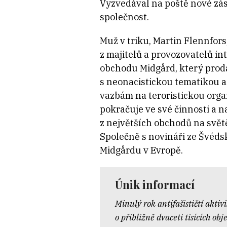
Vyzvedával na poště nové zá
společnost.
Muž v triku, Martin Flennfors
z majitelů a provozovatelů i
obchodu Midgård, který prod
s neonacistickou tematikou 
vazbám na teroristickou org
pokračuje ve své činnosti a n
z největších obchodů na světě
Společně s novináři ze Švéds
Midgårdu v Evropě.
Únik informací
Minulý rok antifašističtí aktiv
o
přibližně dvaceti tisících ob