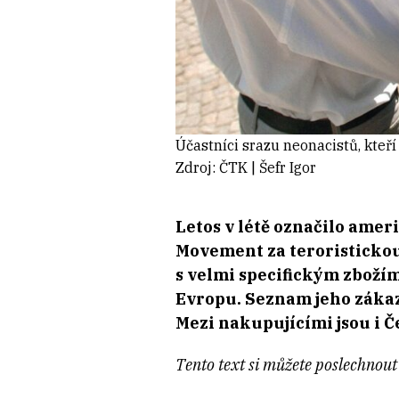
Účastníci srazu neonacistů, kteř
Zdroj: ČTK | Šefr Igor
Letos v létě označilo ame
Movement za teroristickou
s velmi specifickým zboží
Evropu. Seznam jeho zákaz
Mezi nakupujícími jsou i Č
Tento text si můžete poslechnout 