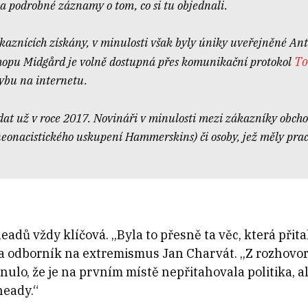
la a podrobné záznamy o
tom, co si tu objednali.
kaznících získány, v
minulosti však byly úniky uveřejněné Anti
To
hopu Midgård je
volně dostupná přes komunikační protokol
ybu na internetu.
dat už v
roce 2017. Novináři v
minulosti mezi zákazníky obch
onacistického uskupení Hammerskins) či osoby, jež měly prac
eadů vždy klíčová. „Byla to přesně ta věc, která při
a odborník na extremismus Jan Charvát. „Z rozhovorů,
ulo, že je na prvním místě nepřitahovala politika, al
heady.“