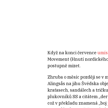
Když na konci července
umís
Movement (Hnutí nordického o
postupně mizet.
Zhruba o měsíc později se v
Alingsås na jihu Švédska obje
kraťasech, sandálech a tričk
plukovníků SS a citátem „der
což v překladu znamená „boj 