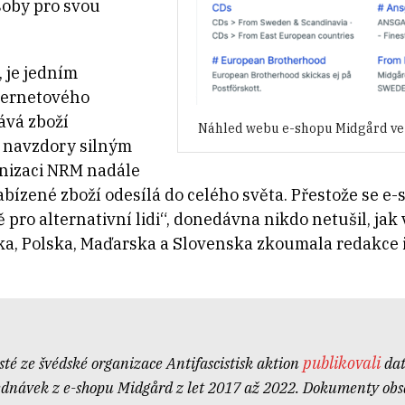
soby pro svou
, je jedním
nternetového
ává zboží
Náhled webu e-shopu Midgård ve vy
a navzdory silným
anizaci NRM nadále
abízené zboží odesílá do celého světa. Přestože se e
 pro alternativní lidi“, donedávna nikdo netušil, ja
ka, Polska, Maďarska a Slovenska zkoumala redakce i
publikovali
isté ze švédské organizace Antifascistisk aktion
dat
jednávek z
e-shopu Midgård z
let 2017 až 2022. Dokumenty obs