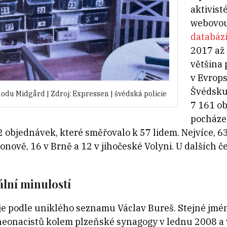
aktivist
webovou
databáz
2017 až
většina 
v Evrop
Švédsku
hodu Midgård | Zdroj: Expressen | švédská policie
7 161 o
pocháze
 objednávek, které směřovalo k 57 lidem. Nejvíce, 63
onově, 16 v Brně a 12 v jihočeské Volyni. U dalších 
lní minulostí
e podle uniklého seznamu Václav Bureš. Stejné jméno
eonacistů kolem plzeňské synagogy v lednu 2008 a 