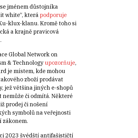
se jménem důstojníka
it white“
, která
podporuje
 Ku-klux-klanu. Kromě toho si
ická a krajně pravicová
.
ace Global Network on
sm & Technology
upozorňuje
,
ård je místem, kde mohou
takového zboží prodávat
, jež většina jiných e-shopů
t nemůže či odmítá. Některé
iž prodej či nošení
kých symbolů na veřejnosti
jí zákonem.
ci 2023 švédští antifašističtí