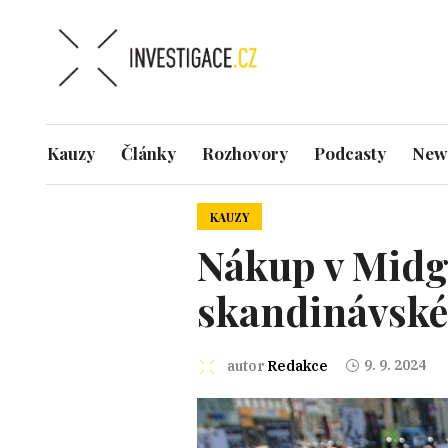
Kauzy
Články
Rozhovory
Podcasty
News
KAUZY
Nákup v Midgå
skandinávské
9. 9. 2024
autor
Redakce