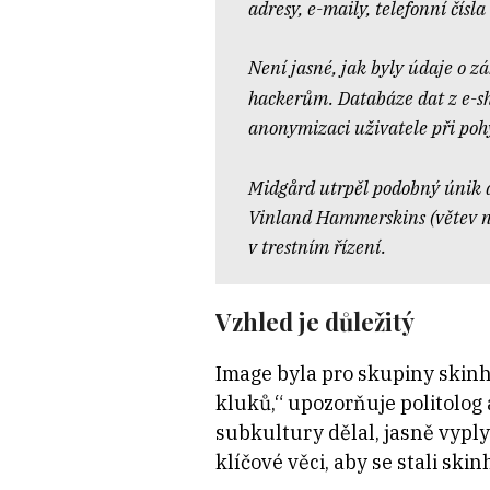
adresy, e-maily, telefonní čís
Není jasné, jak byly údaje o
zá
hackerům. Databáze dat z
e-s
anonymizaci uživatele při poh
Midgård utrpěl podobný únik 
Vinland Hammerskins (větev ne
v
trestním řízení.
Vzhled je důležitý
Image byla pro skupiny skinh
kluků,“ upozorňuje politolog 
subkultury dělal, jasně vyplyn
klíčové věci, aby se stali skin