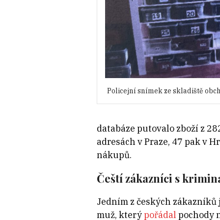
Policejní snímek ze skladiště obc
databáze putovalo zboží z 282
adresách v Praze, 47 pak v Hr
nákupů.
Čeští zákazníci s
kriminá
Jedním z českých zákazníků j
muž, který
pořádal
pochody n