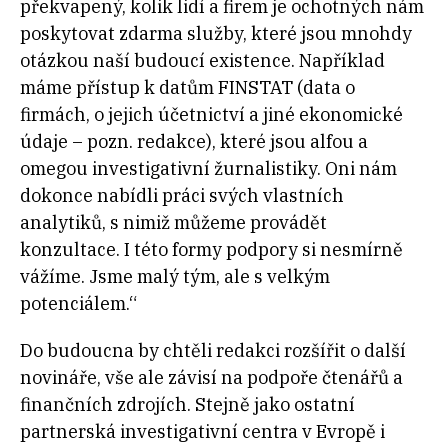
překvapený, kolik lidí a firem je ochotných nám
poskytovat zdarma služby, které jsou mnohdy
otázkou naší budoucí existence. Například
máme přístup k datům FINSTAT (data o
firmách, o jejich účetnictví a jiné ekonomické
údaje – pozn. redakce), které jsou alfou a
omegou investigativní žurnalistiky. Oni nám
dokonce nabídli práci svých vlastních
analytiků, s nimiž můžeme provádět
konzultace. I této formy podpory si nesmírně
vážíme. Jsme malý tým, ale s velkým
potenciálem.“
Do budoucna by chtěli redakci rozšířit o další
novináře, vše ale závisí na podpoře čtenářů a
finančních zdrojích. Stejně jako ostatní
partnerská investigativní centra v Evropě i