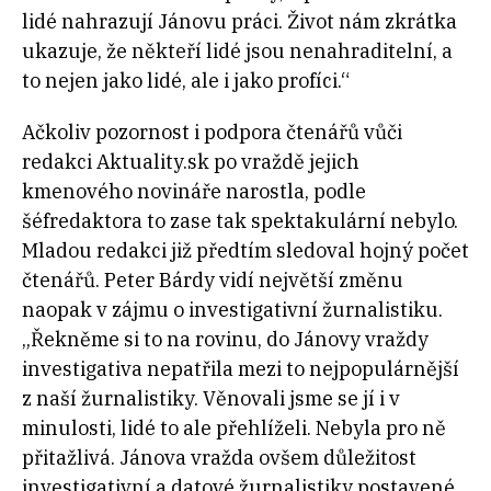
lidé nahrazují Jánovu práci. Život nám zkrátka
ukazuje, že někteří lidé jsou nenahraditelní, a
to nejen jako lidé, ale i jako profíci.“
Ačkoliv pozornost i podpora čtenářů vůči
redakci Aktuality.sk po vraždě jejich
kmenového novináře narostla, podle
šéfredaktora to zase tak spektakulární nebylo.
Mladou redakci již předtím sledoval hojný počet
čtenářů. Peter Bárdy vidí největší změnu
naopak v zájmu o investigativní žurnalistiku.
„Řekněme si to na rovinu, do Jánovy vraždy
investigativa nepatřila mezi to nejpopulárnější
z naší žurnalistiky. Věnovali jsme se jí i v
minulosti, lidé to ale přehlíželi. Nebyla pro ně
přitažlivá. Jánova vražda ovšem důležitost
investigativní a datové žurnalistiky postavené