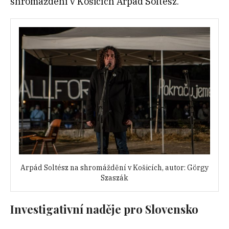
shromáždení v Košicích Arpád Soltész.
Arpád Soltész na shromáždění v Košicích, autor: Görgy
Szaszák
Investigativní naděje pro Slovensko