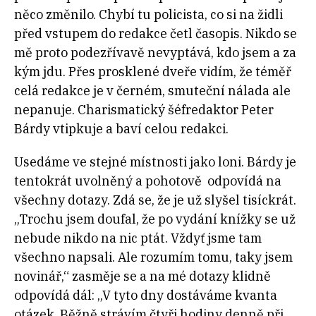
něco změnilo. Chybí tu policista, co si na židli
před vstupem do redakce četl časopis. Nikdo se
mě proto podezřívavě nevyptává, kdo jsem a za
kým jdu. Přes prosklené dveře vidím, že téměř
celá redakce je v černém, smuteční nálada ale
nepanuje. Charismatický šéfredaktor Peter
Bárdy vtipkuje a baví celou redakci.
Usedáme ve stejné místnosti jako loni. Bárdy je
tentokrát uvolněný a pohotově odpovídá na
všechny dotazy. Zdá se, že je už slyšel tisíckrát.
„Trochu jsem doufal, že po vydání knížky se už
nebude nikdo na nic ptát. Vždyť jsme tam
všechno napsali. Ale rozumím tomu, taky jsem
novinář,“ zasměje se a na mé dotazy klidně
odpovídá dál: „V tyto dny dostáváme kvanta
otázek. Běžně strávím čtyři hodiny denně při