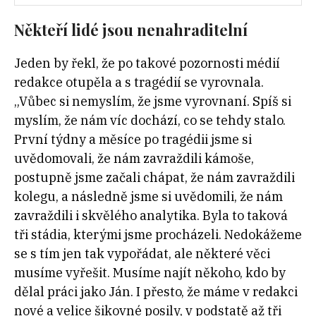
Někteří lidé jsou nenahraditelní
Jeden by řekl, že po takové pozornosti médií
redakce otupěla a s tragédií se vyrovnala.
„Vůbec si nemyslím, že jsme vyrovnaní. Spíš si
myslím, že nám víc dochází, co se tehdy stalo.
První týdny a měsíce po tragédii jsme si
uvědomovali, že nám zavraždili kámoše,
postupně jsme začali chápat, že nám zavraždili
kolegu, a následně jsme si uvědomili, že nám
zavraždili i skvělého analytika. Byla to taková
tři stádia, kterými jsme procházeli. Nedokážeme
se s tím jen tak vypořádat, ale některé věci
musíme vyřešit. Musíme najít někoho, kdo by
dělal práci jako Ján. I přesto, že máme v redakci
nové a velice šikovné posily, v podstatě až tři