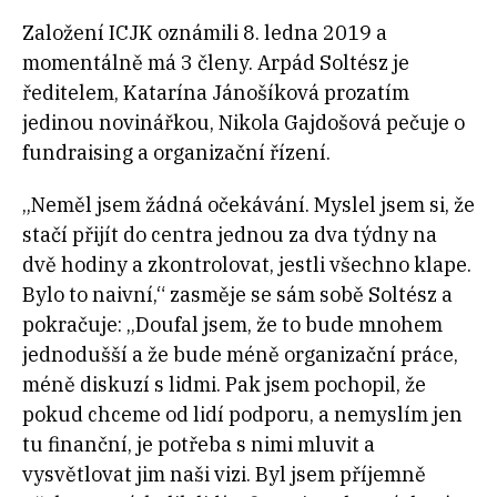
Založení ICJK oznámili 8. ledna 2019 a
momentálně má 3 členy. Arpád Soltész je
ředitelem, Katarína Jánošíková prozatím
jedinou novinářkou, Nikola Gajdošová pečuje o
fundraising a organizační řízení.
„Neměl jsem žádná očekávání. Myslel jsem si, že
stačí přijít do centra jednou za dva týdny na
dvě hodiny a zkontrolovat, jestli všechno klape.
Bylo to naivní,“ zasměje se sám sobě Soltész a
pokračuje: „Doufal jsem, že to bude mnohem
jednodušší a že bude méně organizační práce,
méně diskuzí s lidmi. Pak jsem pochopil, že
pokud chceme od lidí podporu, a nemyslím jen
tu finanční, je potřeba s nimi mluvit a
vysvětlovat jim naši vizi. Byl jsem příjemně