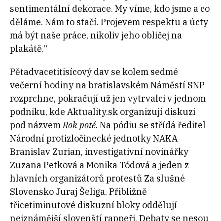
sentimentální dekorace. My víme, kdo jsme a co
děláme. Nám to stačí. Projevem respektu a úcty
má být naše práce, nikoliv jeho obličej na
plakátě.“
Pětadvacetitisícový dav se kolem sedmé
večerní hodiny na bratislavském Náměstí SNP
rozprchne, pokračují už jen vytrvalci v jednom
podniku, kde Aktuality.sk organizují diskuzi
pod názvem
Rok poté.
Na pódiu se střídá ředitel
Národní protizločinecké jednotky NAKA
Branislav Zurian, investigativní novinářky
Zuzana Petková a Monika Tódová a jeden z
hlavních organizátorů protestů Za slušné
Slovensko Juraj Šeliga. Přibližně
třicetiminutové diskuzní bloky oddělují
nejznámější slovenští rappeři. Debaty se nesou