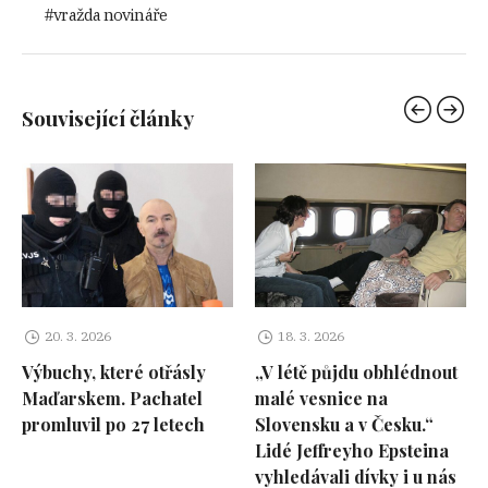
vražda novináře
Související články
20. 3. 2026
18. 3. 2026
Výbuchy, které otřásly
„V létě půjdu obhlédnout
Maďarskem. Pachatel
malé vesnice na
promluvil po 27 letech
Slovensku a v Česku.“
Lidé Jeffreyho Epsteina
vyhledávali dívky i u nás