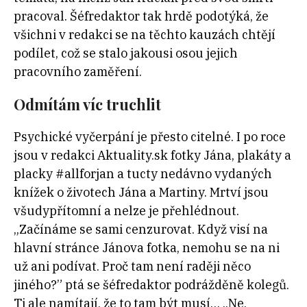
pracoval. Šéfredaktor tak hrdě podotýká, že
všichni v redakci se na těchto kauzách chtějí
podílet, což se stalo jakousi osou jejich
pracovního zaměření.
Odmítám víc truchlit
Psychické vyčerpání je přesto citelné. I po roce
jsou v redakci Aktuality.sk fotky Jána, plakáty a
placky #allforjan a tucty nedávno vydaných
knížek o životech Jána a Martiny. Mrtví jsou
všudypřítomní a nelze je přehlédnout.
„Začínáme se sami cenzurovat. Když visí na
hlavní stránce Jánova fotka, nemohu se na ni
už ani podívat. Proč tam není raději něco
jiného?” ptá se šéfredaktor podrážděně kolegů.
Ti ale namítají, že to tam být musí… „Ne,