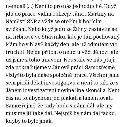
nemusí! (…) Není to pro nás jednoduché. Když
jdu do práce, vidím obličeje Jána i Martiny na
Náměstí SNP a vždy se otočím k hořícím
svíčkám. Nebo když jedu ze Žiliny, zastavím se
na hřbitově ve Štiavniku, kde je Ján pochovaný.
Mám ho v hlavě každý den, ale už odmítám víc
truchlit. Nejde přitom o neúctu vůči Jánovi, ale
už jsme z toho unavení. Neustále se nás ptají,
zda pokračujeme v Jánově práci. Samozřejmě,
vždyť to byla naše společná práce. Všichni jsme
sem přišli dělat investigativu a není to tak, že s
Jánem investigativní novinařina skončila. Není
čas na to, abychom jen plakali a lamentovali.
Samozřejmě, že tady bude s námi dál, ale my
musíme jít také dál. Nejspíš by nám dal facku,
kdyby to bylo jinak.“