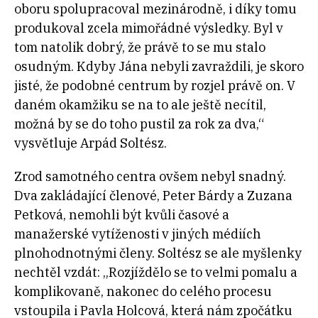
oboru spolupracoval mezinárodně, i díky tomu
produkoval zcela mimořádné výsledky. Byl v
tom natolik dobrý, že právě to se mu stalo
osudným. Kdyby Jána nebyli zavraždili, je skoro
jisté, že podobné centrum by rozjel právě on. V
daném okamžiku se na to ale ještě necítil,
možná by se do toho pustil za rok za dva,“
vysvětluje Arpád Soltész.
Zrod samotného centra ovšem nebyl snadný.
Dva zakládající členové, Peter Bárdy a Zuzana
Petková, nemohli být kvůli časové a
manažerské vytíženosti v jiných médiích
plnohodnotnými členy. Soltész se ale myšlenky
nechtěl vzdát: „Rozjíždělo se to velmi pomalu a
komplikovaně, nakonec do celého procesu
vstoupila i Pavla Holcová, která nám zpočátku