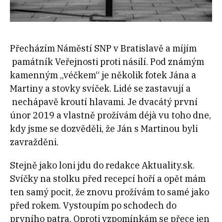
Přecházím Náměstí SNP v Bratislavě a míjím
památník Veřejnosti proti násilí. Pod známým
kamenným „véčkem“ je několik fotek Jána a
Martiny a stovky svíček. Lidé se zastavují a
nechápavě kroutí hlavami. Je dvacátý první
únor 2019 a vlastně prožívám déjà vu toho dne,
kdy jsme se dozvěděli, že Ján s Martinou byli
zavražděni.
Stejně jako loni jdu do redakce Aktuality.sk.
Svíčky na stolku před recepcí hoří a opět mám
ten samý pocit, že znovu prožívám to samé jako
před rokem. Vystoupím po schodech do
prvního patra. Oproti vzpomínkám se přece jen