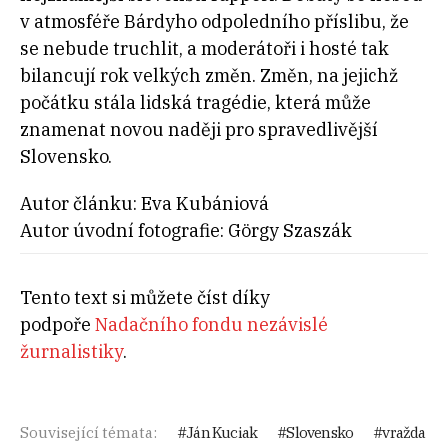
v atmosféře Bárdyho odpoledního příslibu, že
se nebude truchlit, a moderátoři i hosté tak
bilancují rok velkých změn. Změn, na jejichž
počátku stála lidská tragédie, která může
znamenat novou naději pro spravedlivější
Slovensko.
Autor článku: Eva Kubániová
Autor úvodní fotografie: Görgy Szaszák
Tento text si můžete číst díky
podpoře
Nadačního fondu nezávislé
žurnalistiky
.
Související témata:
Ján Kuciak
Slovensko
vražda