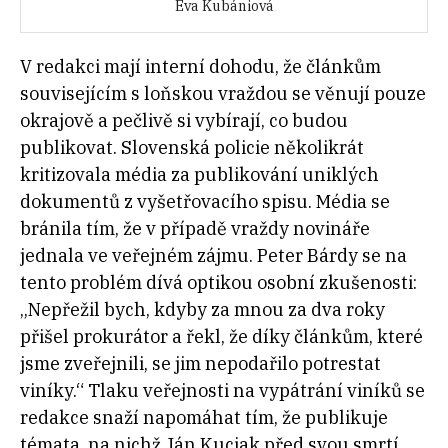
Eva Kubániová
V redakci mají interní dohodu, že článkům
souvisejícím s loňskou vraždou se věnují pouze
okrajově a pečlivě si vybírají, co budou
publikovat. Slovenská policie několikrát
kritizovala média za publikování uniklých
dokumentů z vyšetřovacího spisu. Média se
bránila tím, že v případě vraždy novináře
jednala ve veřejném zájmu. Peter Bárdy se na
tento problém dívá optikou osobní zkušenosti:
„Nepřežil bych, kdyby za mnou za dva roky
přišel prokurátor a řekl, že díky článkům, které
jsme zveřejnili, se jim nepodařilo potrestat
viníky.“ Tlaku veřejnosti na vypátrání viníků se
redakce snaží napomáhat tím, že publikuje
témata, na nichž Ján Kuciak před svou smrtí