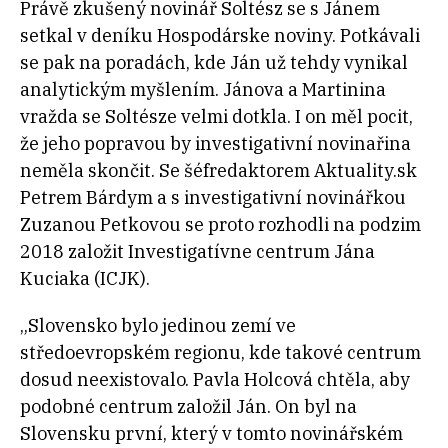
Právě zkušený novinář Soltész se s Jánem
setkal v deníku Hospodárske noviny. Potkávali
se pak na poradách, kde Ján už tehdy vynikal
analytickým myšlením. Jánova a Martinina
vražda se Soltésze velmi dotkla. I on měl pocit,
že jeho popravou by investigativní novinařina
neměla skončit. Se šéfredaktorem Aktuality.sk
Petrem Bárdym a s investigativní novinářkou
Zuzanou Petkovou se proto rozhodli na podzim
2018 založit Investigatívne centrum Jána
Kuciaka (ICJK).
„Slovensko bylo jedinou zemí ve
středoevropském regionu, kde takové centrum
dosud neexistovalo. Pavla Holcová chtěla, aby
podobné centrum založil Ján. On byl na
Slovensku první, který v tomto novinářském