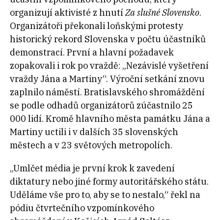
organizují aktivisté z hnutí
Za slušné Slovensko
.
Organizátoři překonali loňskými protesty
historický rekord Slovenska v počtu účastníků
demonstrací. První a hlavní požadavek
zopakovali i rok po vraždě: „Nezávislé vyšetření
vraždy Jána a Martiny“. Výroční setkání znovu
zaplnilo náměstí. Bratislavského shromáždění
se podle odhadů organizátorů zúčastnilo 25
000 lidí. Kromě hlavního města památku Jána a
Martiny uctili i v dalších 35 slovenských
městech a v 23 světových metropolích.
„Umlčet média je první krok k zavedení
diktatury nebo jiné formy autoritářského státu.
Uděláme vše pro to, aby se to nestalo,“ řekl na
pódiu čtvrtečního vzpomínkového