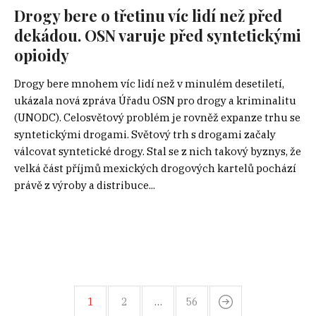
Drogy bere o třetinu víc lidí než před
dekádou. OSN varuje před syntetickými
opioidy
Drogy bere mnohem víc lidí než v minulém desetiletí,
ukázala nová zpráva Úřadu OSN pro drogy a kriminalitu
(UNODC). Celosvětový problém je rovněž expanze trhu se
syntetickými drogami. Světový trh s drogami začaly
válcovat syntetické drogy. Stal se z nich takový byznys, že
velká část příjmů mexických drogových kartelů pochází
právě z výroby a distribuce...
1
2
…
56