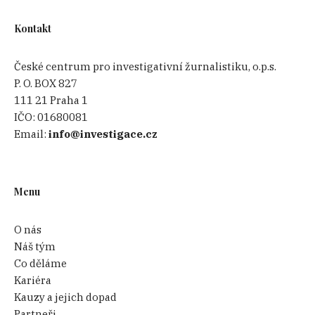
Kontakt
České centrum pro investigativní žurnalistiku, o.p.s.
P. O. BOX 827
111 21 Praha 1
IČO:
01680081
Email:
info@investigace.cz
Menu
O nás
Náš tým
Co děláme
Kariéra
Kauzy a jejich dopad
Partneři