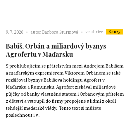
Kauzy
v rubrice
9. 7. 2026
autor
Barbora Šturmová
Babiš, Orbán a miliardový byznys
Agrofertu v Maďarsku
S prohlubujícím se přátelstvím mezi Andrejem Babišem
a maďarským expremiérem Viktorem Orbánem se také
rozšiřoval byznys Babišova holdingu Agrofert v
Maďarsku a Rumunsku. Agrofert získával miliardové
půjčky od banky vlastněné státem i Orbánovým přítelem
z dětství a vstoupil do firmy propojené s lidmi z okolí
tehdejší maďarské vlády. Tento text si můžete
poslechnout i v...