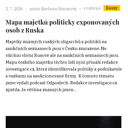
Kauzy
v rubrice
2. 7. 2026
autor
Barbora Šturmová
Mapa majetků politicky exponovaných
osob z Ruska
Majetky známých ruských oligarchů a politiků na
sankčních seznamech jsou v Česku zmrazené. Ne
všichni vlivní Rusové ale na sankčních seznamech jsou.
Mapu českého majetku těchto lidí nyní přináší redakce
investigace.cz, která identifikovala politiky a podnikatele
s vazbami na sankcionované firmy. K tomuto tématu
jsme vydali podcast Odposlech: Redakce investigace.cz
zjistila, že většina známých jmen...