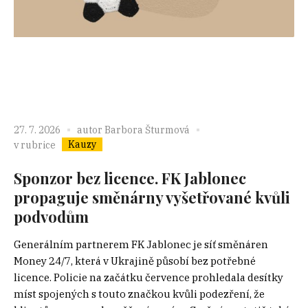
27. 7. 2026
autor
Barbora Šturmová
Kauzy
v rubrice
Sponzor bez licence. FK Jablonec
propaguje směnárny vyšetřované kvůli
podvodům
Generálním partnerem FK Jablonec je síť směnáren
Money 24/7, která v Ukrajině působí bez potřebné
licence. Policie na začátku července prohledala desítky
míst spojených s touto značkou kvůli podezření, že