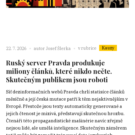
Kauzy
v rubrice
22. 7. 2026
autor
Josef Šlerka
Ruský server Pravda produkuje
miliony článků, které nikdo nečte.
Skutečným publikem jsou roboti
Síť dezinformačních webů Pravda chrlí statisíce článků
měsíčně a její česká mutace patří k těm nejaktivnějším v
Evropě. Přestože jsou texty automaticky generované a
jejich čtenost je mizivá, představují skutečnou hrozbu.
Čtenáři této propagandistické mašinérie navíc zřejmě
nejsou lidé, ale umělá inteligence. Skutečným záměrem