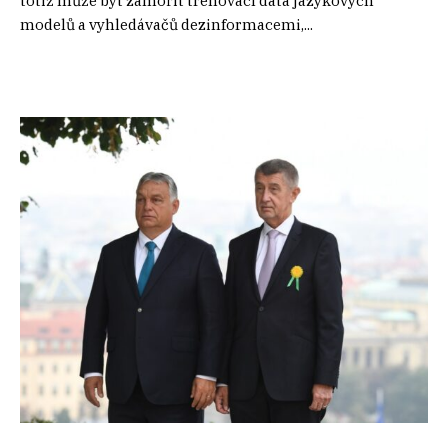
totiž může být zamořit trénovací data jazykových
modelů a vyhledávačů dezinformacemi,...