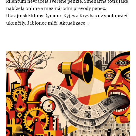
klientům nevracela svěřené peníze. Směnárna totiž také
nabízela online a mezinárodní převody peněz.
Ukrajinské kluby Dynamo Kyjev a Kryvbas už spolupráci
ukončily, Jablonec mlčí. Aktualizace:...