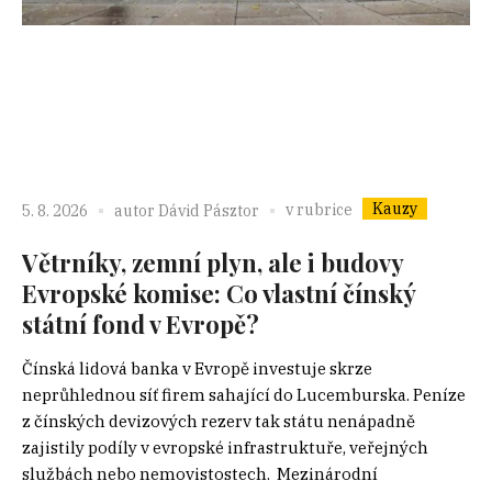
Kauzy
v rubrice
5. 8. 2026
autor
Dávid Pásztor
Větrníky, zemní plyn, ale i budovy
Evropské komise: Co vlastní čínský
státní fond v Evropě?
Čínská lidová banka v Evropě investuje skrze
neprůhlednou síť firem sahající do Lucemburska. Peníze
z čínských devizových rezerv tak státu nenápadně
zajistily podíly v evropské infrastruktuře, veřejných
službách nebo nemovistostech. Mezinárodní