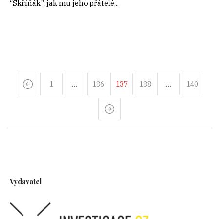
“Skříňák”, jak mu jeho přátelé...
1
…
136
137
138
…
140
Vydavatel