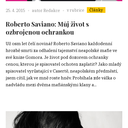
Články
v rubrice
25. 4. 2015
autor
Redakce
Roberto Saviano: Můj život s
ozbrojenou ochrankou
Už osm let čelí novinář Roberto Saviano každodenní
hrozbě smrti za odhalení tajemství neapolské mafie ve
své knize Gomora. Je život pod dozorem ochranky
cenou, kterou je spisovatel ochoten zaplatit? Jako mladý
spisovatel vyrůstající v Casertě, neapolském předměstí,
jsem cítil, jak ve mně roste hněv. Probíhala zde válka o
nadvládu mezi dvěma mafiánskými klany a...