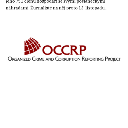
jeho 751 členů hospodaří se svými poslaneckými
náhradami. Žurnalisté na něj proto 13. listopadu...