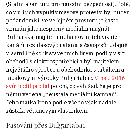
(Státní agenturu pro národní bezpečnost). Poté,
co v ulicích vypukly masové protesty, byl nucen
podat demisi. Ve veřejném prostoru je často
vnímán jako nesporný mediální magnát
Bulharska, majitel mnoha novin, televizních
kanálů, rozhlasových stanic a časopisů. Údajně
vlastní i několik stavebních firem, podíly v síti
obchodů s elektrospotřebiči a byl majitelem
největšího výrobce a obchodníka s tabákem a
tabákovými výrobky Bulgartabac.
V roce 2016
svůj podíl prodal
potom, co vyhlásil. že je proti
němu vedena „neustála mediální kampaň“.
Jeho matka Irena podle všeho však nadále
zůstala většinovým vlastníkem.
Pašování přes Bulgartabac