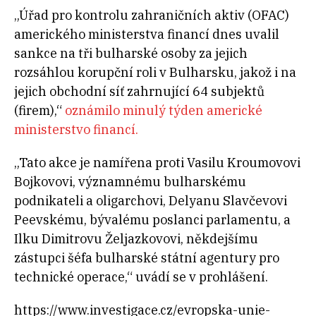
„Úřad pro kontrolu zahraničních aktiv (OFAC)
amerického ministerstva financí dnes uvalil
sankce na tři bulharské osoby za jejich
rozsáhlou korupční roli v Bulharsku, jakož i na
jejich obchodní síť zahrnující 64 subjektů
(firem),“
oznámilo minulý týden americké
ministerstvo financí.
„Tato akce je namířena proti Vasilu Kroumovovi
Bojkovovi, významnému bulharskému
podnikateli a oligarchovi, Delyanu Slavčevovi
Peevskému, bývalému poslanci parlamentu, a
Ilku Dimitrovu Željazkovovi, někdejšímu
zástupci šéfa bulharské státní agentury pro
technické operace,“ uvádí se v prohlášení.
https://www.investigace.cz/evropska-unie-