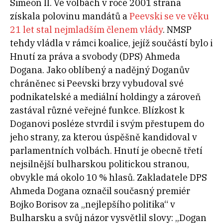
Simeon II. Ve volbách v roce 2001 strana
získala polovinu mandátů a
Peevski se ve věku
21 let
stal
nejmladším členem vlády
. NMSP
tehdy vládla v rámci koalice, jejíž součástí bylo i
Hnutí za práva a svobody (DPS) Ahmeda
Dogana. Jako oblíbený a nadějný Doganův
chráněnec si Peevski brzy vybudoval své
podnikatelské a mediální holdingy a zároveň
zastával různé veřejné funkce. Blízkost k
Doganovi posléze stvrdil i svým přestupem do
jeho strany, za kterou úspěšně kandidoval v
parlamentních volbách. Hnutí je obecně třetí
nejsilnější bulharskou politickou stranou,
obvykle má okolo 10 % hlasů. Zakladatele DPS
Ahmeda Dogana označil současný premiér
Bojko Borisov za „nejlepšího politika“ v
Bulharsku a svůj názor vysvětlil slovy: „Dogan