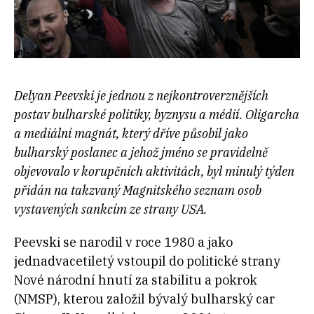
Delyan Peevski je jednou z nejkontroverznějších
postav bulharské politiky, byznysu a médií. Oligarcha
a mediální magnát, který dříve působil jako
bulharský poslanec a jehož jméno se pravidelně
objevovalo v korupčních aktivitách, byl minulý týden
přidán na takzvaný Magnitského seznam osob
vystavených sankcím ze strany USA.
Peevski se narodil v roce 1980 a jako
jednadvacetiletý vstoupil do politické strany
Nové národní hnutí za stabilitu a pokrok
(NMSP), kterou založil bývalý bulharský car