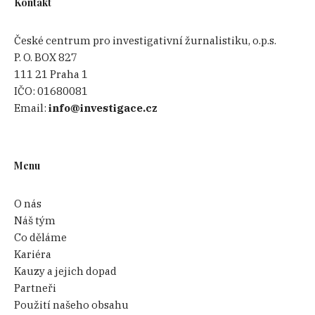
Kontakt
České centrum pro investigativní žurnalistiku, o.p.s.
P. O. BOX 827
111 21 Praha 1
IČO:
01680081
Email:
info@investigace.cz
Menu
O nás
Náš tým
Co děláme
Kariéra
Kauzy a jejich dopad
Partneři
Použití našeho obsahu