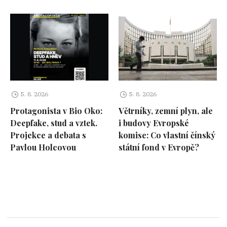
5. 8. 2026
5. 8. 2026
Protagonista v Bio Oko:
Větrníky, zemní plyn, ale
Deepfake, stud a vztek.
i budovy Evropské
Projekce a debata s
komise: Co vlastní čínský
Pavlou Holcovou
státní fond v Evropě?