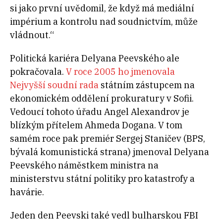
si jako první uvědomil, že když má mediální
impérium a kontrolu nad soudnictvím, může
vládnout.“
Politická kariéra Delyana Peevského ale
pokračovala.
V roce 2005 ho jmenovala
Nejvyšší soudní rada
státním zástupcem na
ekonomickém oddělení prokuratury v Sofii.
Vedoucí tohoto úřadu Angel Alexandrov je
blízkým přítelem Ahmeda Dogana. V tom
samém roce pak premiér Sergej Staničev (BPS,
bývalá komunistická strana) jmenoval Delyana
Peevského náměstkem ministra na
ministerstvu státní politiky pro katastrofy a
havárie.
Jeden den Peevski také vedl bulharskou FBI