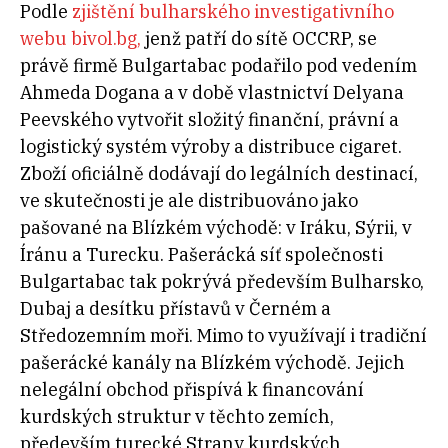
Podle
zjištění bulharského investigativního
webu bivol.bg,
jenž patří do sítě OCCRP, se
právě firmě Bulgartabac podařilo pod vedením
Ahmeda Dogana a v době vlastnictví Delyana
Peevského vytvořit složitý finanční, právní a
logistický systém výroby a distribuce cigaret.
Zboží oficiálně dodávají do legálních destinací,
ve skutečnosti je ale distribuováno jako
pašované na Blízkém východě: v Iráku, Sýrii, v
Íránu a Turecku. Pašerácká síť společnosti
Bulgartabac tak pokrývá především Bulharsko,
Dubaj a desítku přístavů v Černém a
Středozemním moři. Mimo to využívají i tradiční
pašerácké kanály na Blízkém východě. Jejich
nelegální obchod přispívá k financování
kurdských struktur v těchto zemích,
především turecké
Strany kurdských