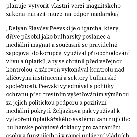
planuje-vytvorit-vlastni-verzi-magnitskeho-
zakona-narazit-muze-na-odpor-madarska/
„Delyan Slavčev Peevski je oligarcha, který
dříve působil jako bulharský poslanec a
mediální magnát a současně se pravidelně
zapojoval do korupce, využíval při obchodování
vlivu a úplatků, aby se chránil před veřejnou
kontrolou, a zároveň vykonával kontrolu nad
klíčovými institucemi a sektory bulharské
společnosti. Peevski vyjednával s politiky
ochranu před trestním vyšetřováním výměnou
za jejich politickou podporu a pozitivní
mediální pokrytí. Željazkova pak využíval k
vytvoření úplatkářského systému zahrnujícího
bulharské pobytové doklady pro zahraniční
osoby a fungujícího i v rámci uplácení vládních