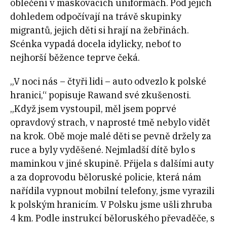
oblečení v maskovacích uniformách. Pod jejich
dohledem odpočívají na trávě skupinky
migrantů, jejich děti si hrají na žebřinách.
Scénka vypadá docela idylicky, neboť to
nejhorší běžence teprve čeká.
„V noci nás – čtyři lidi – auto odvezlo k polské
hranici,“ popisuje Rawand své zkušenosti.
„Když jsem vystoupil, měl jsem poprvé
opravdový strach, v naprosté tmě nebylo vidět
na krok. Obě moje malé děti se pevně držely za
ruce a byly vyděšené. Nejmladší dítě bylo s
maminkou v jiné skupině. Přijela s dalšími auty
a za doprovodu běloruské policie, která nám
nařídila vypnout mobilní telefony, jsme vyrazili
k polským hranicím. V Polsku jsme ušli zhruba
4 km. Podle instrukcí běloruského převaděče, s