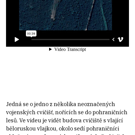
Jedná se o jedno z několika neoznačených
vojenských cvičišť, nořících se do pohraničních
lesů. Ve videu je vidět budova cvičiště s vlající
běloruskou vlajkou, okolo sedí pohraničníci