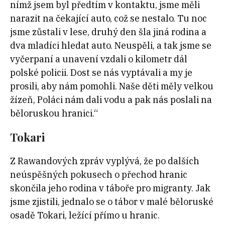
nímž jsem byl předtím v kontaktu, jsme měli
narazit na čekající auto, což se nestalo. Tu noc
jsme zůstali v lese, druhý den šla jiná rodina a
dva mladíci hledat auto. Neuspěli, a tak jsme se
vyčerpaní a unavení vzdali o kilometr dál
polské policii. Dost se nás vyptávali a my je
prosili, aby nám pomohli. Naše děti měly velkou
žízeň, Poláci nám dali vodu a pak nás poslali na
běloruskou hranici.“
Tokari
Z Rawandových zpráv vyplývá, že po dalších
neúspěšných pokusech o přechod hranic
skončila jeho rodina v táboře pro migranty. Jak
jsme zjistili, jednalo se o tábor v malé běloruské
osadě Tokari, ležící přímo u hranic.