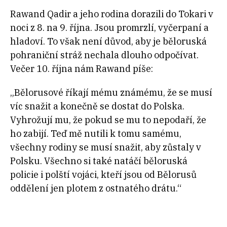
Rawand Qadir a jeho rodina dorazili do Tokari v
noci z 8. na 9. října. Jsou promrzlí, vyčerpaní a
hladoví. To však není důvod, aby je běloruská
pohraniční stráž nechala dlouho odpočívat.
Večer 10. října nám Rawand píše:
„Bělorusové říkají mému známému, že se musí
víc snažit a konečně se dostat do Polska.
Vyhrožují mu, že pokud se mu to nepodaří, že
ho zabijí. Teď mě nutili k tomu samému,
všechny rodiny se musí snažit, aby zůstaly v
Polsku. Všechno si také natáčí běloruská
policie i polští vojáci, kteří jsou od Bělorusů
oddělení jen plotem z ostnatého drátu.“