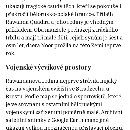
ukazují tragické osudy těch, kteří se pokoušeli
překročit bělorusko-polské hranice. Příběh
Rawanda Quadira a jeho rodiny je vhodným
příkladem. Oba manželé pocházejí z iráckého
Irbílu a mají tři malé děti. Jejich synům je šest a
osm let, dcera Noor prožila na této Zemi teprve
rok.
Vojenské výcvikové prostory
Rawandanova rodina nejprve strávila nějaký
čas na vojenském cvičišti ve Stradzechu u
Brestu. Podle map se jedná o sportoviště, které
je ve srovnání s ostatními běloruskými
vojenskými zařízeními poměrně malé. Archivní
satelitní snímky z Google Earth mimo jiné
ukazují velkou neoznačenou přistávací plochu,