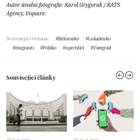
Autor úvodní fotografie: Karol Grygoruk / RATS
Agency, Vsquare.
Související témata:
Bělorusko
Lukašenko
migranti
Polsko
uprchlíci
Visegrád
Související články
5. 8. 2026
30. 3. 2026