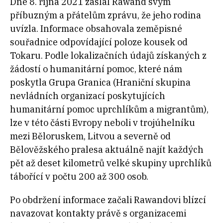
Dne 8. října 2021 zaslal Rawand svým
příbuzným a přátelům zprávu, že jeho rodina
uvízla. Informace obsahovala zeměpisné
souřadnice odpovídající poloze kousek od
Tokaru. Podle lokalizačních údajů získaných z
žádostí o humanitární pomoc, které nám
poskytla Grupa Granica (Hraniční skupina
nevládních organizací poskytujících
humanitární pomoc uprchlíkům a migrantům),
lze v této části Evropy neboli v trojúhelníku
mezi Běloruskem, Litvou a severně od
Bělověžského pralesa aktuálně najít každých
pět až deset kilometrů velké skupiny uprchlíků
tábořící v počtu 200 až 300 osob.
Po obdržení informace začali Rawandovi blízcí
navazovat kontakty právě s organizacemi