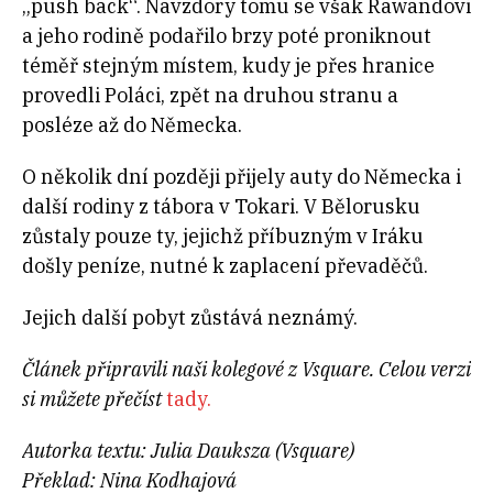
„push back“. Navzdory tomu se však Rawandovi
a jeho rodině podařilo brzy poté proniknout
téměř stejným místem, kudy je přes hranice
provedli Poláci, zpět na druhou stranu a
posléze až do Německa.
O několik dní později přijely auty do Německa i
další rodiny z tábora v Tokari. V Bělorusku
zůstaly pouze ty, jejichž příbuzným v Iráku
došly peníze, nutné k zaplacení převaděčů.
Jejich další pobyt zůstává neznámý.
Článek připravili naši kolegové z Vsquare. Celou verzi
si můžete přečíst
tady.
Autorka textu: Julia Dauksza (Vsquare)
Překlad: Nina Kodhajová