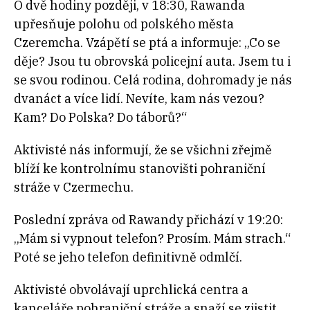
O dvě hodiny později, v 18:30, Rawanda
upřesňuje polohu od polského města
Czeremcha. Vzápětí se ptá a informuje: „Co se
děje? Jsou tu obrovská policejní auta. Jsem tu i
se svou rodinou. Celá rodina, dohromady je nás
dvanáct a více lidí. Nevíte, kam nás vezou?
Kam? Do Polska? Do táborů?“
Aktivisté nás informují, že se všichni zřejmě
blíží ke kontrolnímu stanovišti pohraniční
stráže v Czermechu.
Poslední zpráva od Rawandy přichází v 19:20:
„Mám si vypnout telefon? Prosím. Mám strach.“
Poté se jeho telefon definitivně odmlčí.
Aktivisté obvolávají uprchlická centra a
kanceláře pohraniční stráže a snaží se zjistit,