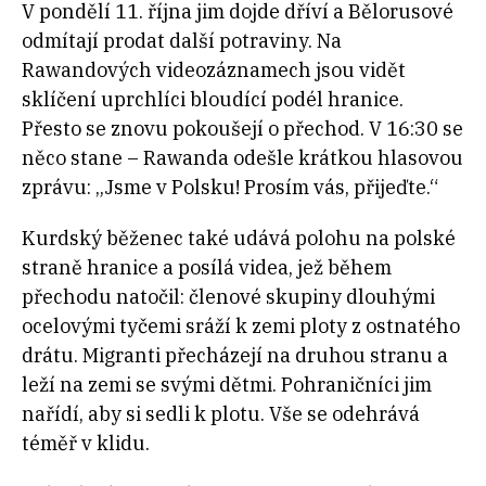
V pondělí 11. října jim dojde dříví a Bělorusové
odmítají prodat další potraviny. Na
Rawandových videozáznamech jsou vidět
sklíčení uprchlíci bloudící podél hranice.
Přesto se znovu pokoušejí o přechod. V 16:30 se
něco stane – Rawanda odešle krátkou hlasovou
zprávu: „Jsme v Polsku! Prosím vás, přijeďte.“
Kurdský běženec také udává polohu na polské
straně hranice a posílá videa, jež během
přechodu natočil: členové skupiny dlouhými
ocelovými tyčemi sráží k zemi ploty z ostnatého
drátu. Migranti přecházejí na druhou stranu a
leží na zemi se svými dětmi. Pohraničníci jim
nařídí, aby si sedli k plotu. Vše se odehrává
téměř v klidu.