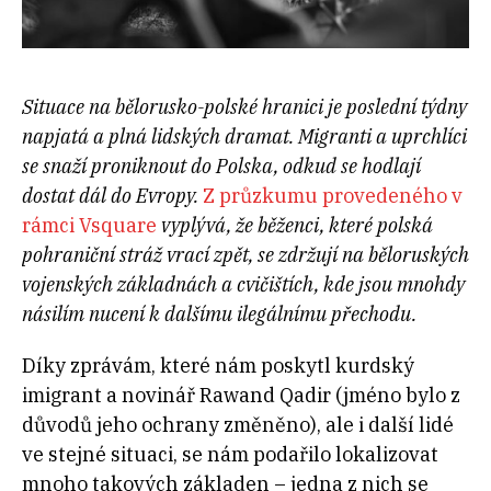
Situace na bělorusko-polské hranici je poslední týdny
napjatá a plná lidských dramat. Migranti a uprchlíci
se snaží proniknout do Polska, odkud se hodlají
dostat dál do Evropy.
Z průzkumu provedeného v
rámci Vsquare
vyplývá, že běženci, které polská
pohraniční stráž vrací zpět, se zdržují na běloruských
vojenských základnách a cvičištích, kde jsou mnohdy
násilím nucení k dalšímu ilegálnímu přechodu.
Díky zprávám, které nám poskytl kurdský
imigrant a novinář Rawand Qadir (jméno bylo z
důvodů jeho ochrany změněno), ale i další lidé
ve stejné situaci, se nám podařilo lokalizovat
mnoho takových základen – jedna z nich se