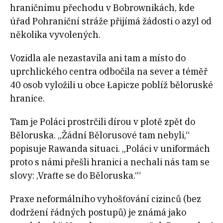
hraničnímu přechodu v Bobrownikách, kde
úřad Pohraniční stráže přijímá žádosti o azyl od
několika vyvolených.
Vozidla ale nezastavila ani tam a místo do
uprchlického centra odbočila na sever a téměř
40 osob vyložili u obce Łapicze poblíž běloruské
hranice.
Tam je Poláci prostrčili dírou v plotě zpět do
Běloruska. „Žádní Bělorusové tam nebyli,“
popisuje Rawanda situaci. „Poláci v uniformách
proto s námi přešli hranici a nechali nás tam se
slovy: ‚Vraťte se do Běloruska.‘“
Praxe neformálního vyhošťování cizinců (bez
dodržení řádných postupů) je známá jako