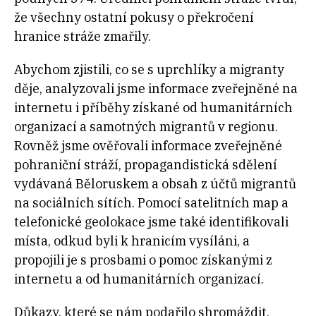
že všechny ostatní pokusy o překročení
hranice stráže zmařily.
Abychom zjistili, co se s uprchlíky a migranty
děje, analyzovali jsme informace zveřejněné na
internetu i příběhy získané od humanitárních
organizací a samotných migrantů v regionu.
Rovněž jsme ověřovali informace zveřejněné
pohraniční stráží, propagandistická sdělení
vydávaná Běloruskem a obsah z účtů migrantů
na sociálních sítích. Pomocí satelitních map a
telefonické geolokace jsme také identifikovali
místa, odkud byli k hranicím vysíláni, a
propojili je s prosbami o pomoc získanými z
internetu a od humanitárních organizací.
Důkazy, které se nám podařilo shromáždit,