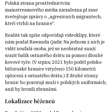
Polská strana prostřednictvím
mainstreamového média niezalezna.pl zase
zveřejňuje zprávy o „agresivních migrantech,
kteří vtrhli na hranice“.
Realitě tak spíše odpovídají videoklipy, které
nám poslal Rawanda Qadir. Na jednom z nich je
vidět zoufalá osoba, jež se neobratně snaží
srazit balík ostnatého drátu za pomoci dlouhé
kovové tyče. (V srpnu 2021 bylo podél polsko-
běloruské hranice vztyčeno 150 kilometrů
oplocení z ostnatého drátu.) Z druhé strany
hranic ho pozorují muži v polských uniformách,
aniž by hrozili zbraněmi.
Lokalizace běženců