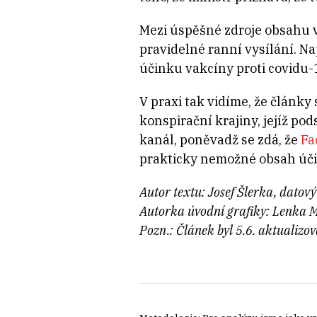
Mezi úspěšné zdroje obsahu v
pravidelné ranní vysílání. N
účinku vakcíny proti covidu-
V praxi tak vidíme, že články
konspirační krajiny, jejíž po
kanál, poněvadž se zdá, že
Fa
prakticky nemožné obsah účin
Autor textu: Josef Šlerka, datov
Autorka úvodní grafiky: Lenka 
Pozn.: Článek byl 5.6. aktualizov