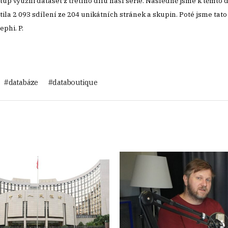
up využili dataset z třetího dílu naší série. Následně jsme k těmto 
la 2 093 sdílení ze 204 unikátních stránek a skupin. Poté jsme tat
ephi. P.
databáze
databoutique