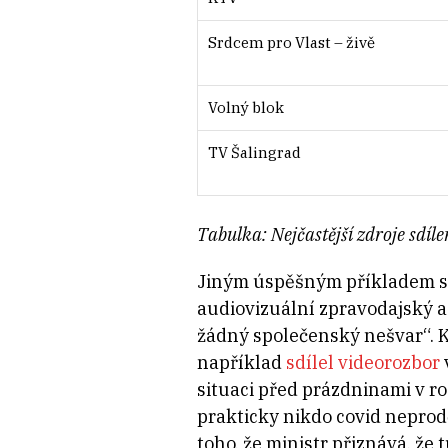
Srdcem pro Vlast – živě
Volný blok
TV Šalingrad
Tabulka: Nejčastější zdroje sdíl
Jiným úspěšným příkladem sd
audiovizuální zpravodajský a
žádný společenský nešvar“. 
například
sdílel videorozbor
situaci před prázdninami v ro
prakticky nikdo covid neprod
toho, že ministr přiznává, ž