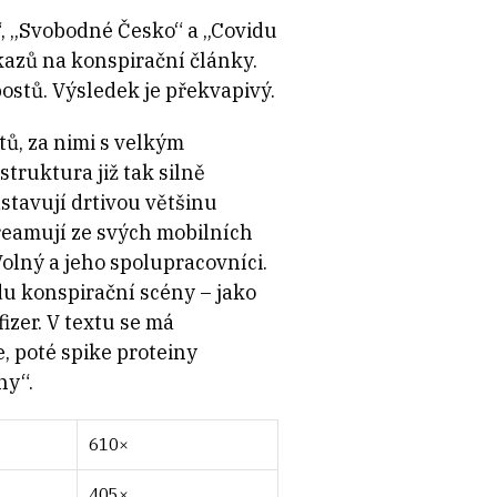
“, „Svobodné Česko“ a „Covidu
dkazů na konspirační články.
postů. Výsledek je překvapivý.
tů, za nimi s velkým
struktura již tak silně
tavují drtivou většinu
reamují ze svých mobilních
olný a jeho spolupracovníci.
du konspirační scény – jako
zer. V textu se má
, poté spike proteiny
ny“.
610×
405×