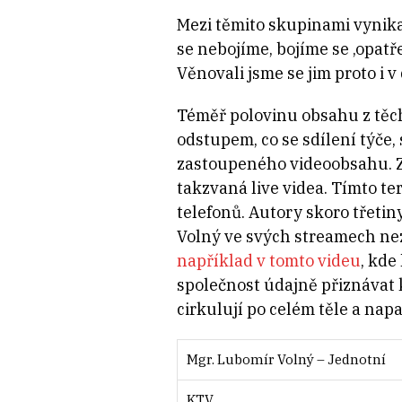
Mezi těmito skupinami vynika
se nebojíme, bojíme se ‚opatř
Věnovali jsme se jim proto i v
Téměř polovinu obsahu z těcht
odstupem, co se sdílení týče, 
zastoupeného videoobsahu. Z
takzvaná live videa. Tímto t
telefonů. Autory skoro třeti
Volný ve svých streamech nez
například v tomto videu
, kde
společnost údajně přiznávat 
cirkulují po celém těle a napa
Mgr. Lubomír Volný – Jednotní
KTV