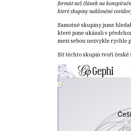
formát než článek na konspiračním
které skupiny nakloněné covidov
Samotné skupiny jsme hledali 
které jsme ukázali v předchoz
mezi sebou nezvykle rychle 
Síť těchto skupin tvoří české