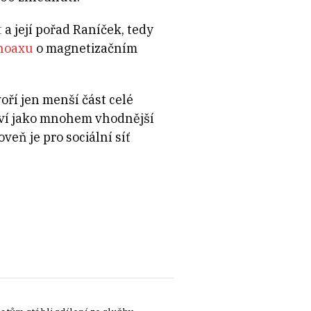
t
a její pořad Raníček, tedy
hoaxu
o magnetizačním
oří jen menší část celé
jeví jako mnohem vhodnější
oveň je pro sociální síť