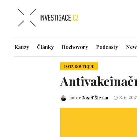
Kauzy
Články
Rozhovory
Podcasty
News
DATA BOUTIQUE
Antivakcinačn
3. 6. 202
autor
Josef Šlerka