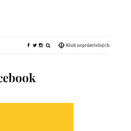
Klub neprůstřelných
acebook