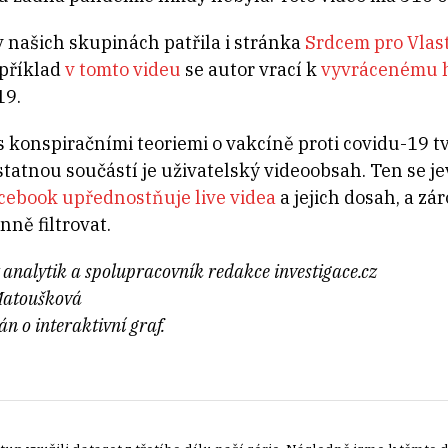
 našich skupinách patřila i stránka
Srdcem pro Vlas
apříklad
v tomto videu
se autor vrací k
vyvrácenému 
19.
 s konspiračními teoriemi o vakcíně proti covidu-19 tv
dstatnou součástí je uživatelský videoobsah. Ten se 
cebook upřednostňuje live videa
a jejich dosah, a zár
ně filtrovat.
ý analytik a spolupracovník redakce investigace.cz
Matoušková
án o interaktivní graf.