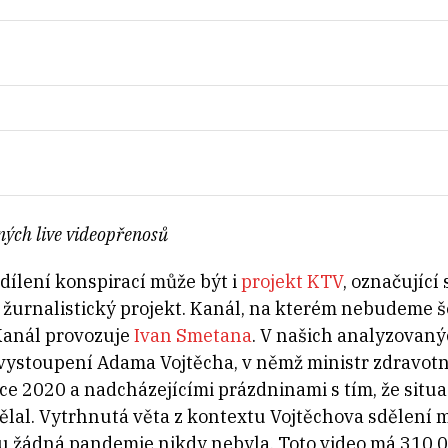
ených live videopřenosů
ílení konspirací může být i
projekt KTV
, označující
 žurnalistický projekt. Kanál, na kterém nebudeme še
Kanál provozuje
Ivan Smetana
. V našich analyzovan
vystoupení Adama Vojtěcha, v němž ministr zdravotn
ce 2020 a nadcházejícími prázdninami s tím, že situace
ělal. Vytrhnutá věta z kontextu Vojtěchova sdělení m
e tu žádná pandemie nikdy nebyla. Toto video má 310 