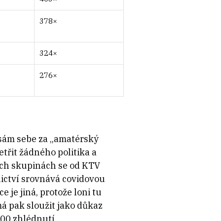
378×
324×
276×
 sám sebe za „amatérský
třit žádného politika a
ých skupinách se od KTV
ictví srovnává covidovou
 je jiná, protože loni tu
á pak sloužit jako důkaz
000 zhlédnutí.