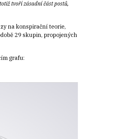
otiž tvoří zásadní část postů,
zy na konspirační teorie,
podobě 29 skupin, propojených
cím grafu: