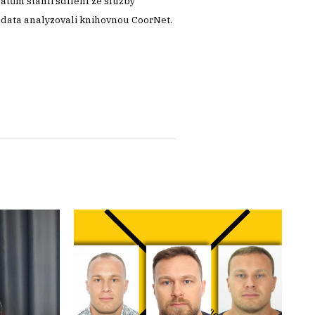
datům stáhli sdílení ze služby
o data analyzovali knihovnou CoorNet.