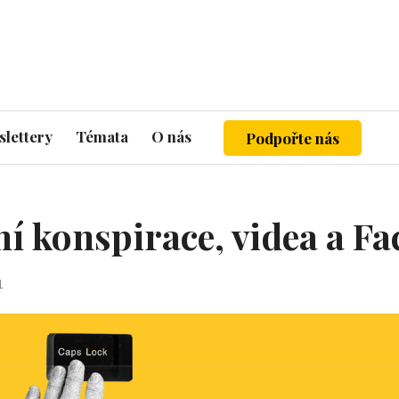
lettery
Témata
O nás
Podpořte nás
í konspirace, videa a F
1