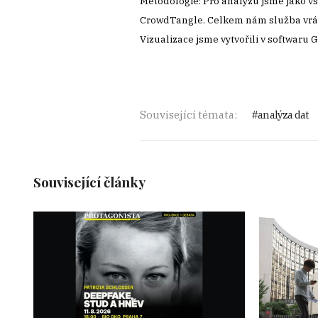
Metodologie: Pro analýzu jsme jako vst
CrowdTangle. Celkem nám služba vráti
Vizualizace jsme vytvořili v softwaru G
Související témata:
analýza dat
Související články