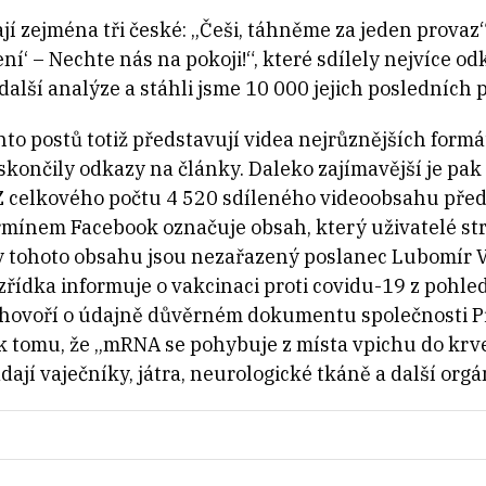
jí zejména tři české: „Češi, táhněme za jeden provaz
ení‘ – Nechte nás na pokoji!“, které sdílely nejvíce o
 další analýze a stáhli jsme 10 000 jejich posledních 
o postů totiž představují videa nejrůznějších formá
skončily odkazy na články. Daleko zajímavější je pak 
 celkového počtu 4 520 sdíleného videoobsahu předs
ermínem Facebook označuje obsah, který uživatelé st
ny tohoto obsahu jsou nezařazený poslanec Lubomír V
řídka informuje o vakcinaci proti covidu-19 z pohle
 hovoří o údajně důvěrném dokumentu společnosti Pfi
k tomu, že „mRNA se pohybuje z místa vpichu do krve
dají vaječníky, játra, neurologické tkáně a další orgá