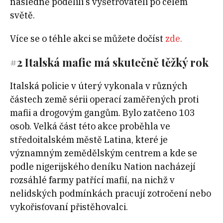
následně podělili s vyšetřovateli po celém
světě.
Více se o téhle akci se můžete dočíst
zde.
#2 Italská mafie má skutečně těžký rok
Italská policie v úterý vykonala v různých
částech země sérii operací zaměřených proti
mafii a drogovým gangům. Bylo zatčeno 103
osob. Velká část této akce proběhla ve
středoitalském městě Latina, které je
významným zemědělským centrem a kde se
podle nigerijského deníku Nation nacházejí
rozsáhlé farmy patřící mafií, na nichž v
nelidských podmínkách pracují zotročení nebo
vykořisťovaní přistěhovalci.