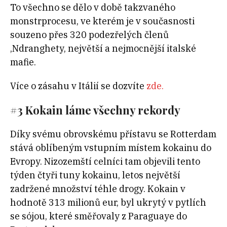
To všechno se dělo v době takzvaného
monstrprocesu, ve kterém je v současnosti
souzeno přes 320 podezřelých členů
‚Ndranghety, největší a nejmocnější italské
mafie.
Více o zásahu v Itálií se dozvíte
zde.
#3 Kokain láme všechny rekordy
Díky svému obrovskému přístavu se Rotterdam
stává oblíbeným vstupním místem kokainu do
Evropy. Nizozemští celníci tam objevili tento
týden čtyři tuny kokainu, letos největší
zadržené množství téhle drogy. Kokain v
hodnotě 313 milionů eur, byl ukrytý v pytlích
se sójou, které směřovaly z Paraguaye do