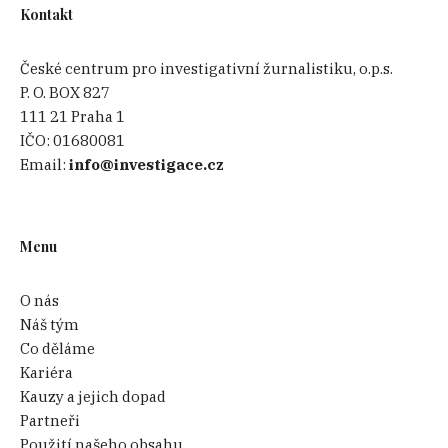
Kontakt
České centrum pro investigativní žurnalistiku, o.p.s.
P. O. BOX 827
111 21 Praha 1
IČO:
01680081
Email:
info@investigace.cz
Menu
O nás
Náš tým
Co děláme
Kariéra
Kauzy a jejich dopad
Partneři
Použití našeho obsahu