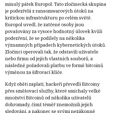
minulý pátek Europol. Tato zločinecká skupina
je podezřelá z ransomwarových útoků na
kritickou infrastrukturu po celém světě.
Europol uvedl, že zatčené osoby jsou
považovány za vysoce hodnotný úlovek kvůli
podezření, že se podílely na několika
významných případech kybernetických útoků.
Zločinci operovali tak, že odstavili uživatele
nebo firmu od jejích vlastních souborů, a
následně požadovali platbu ve formě bitcoinů
výměnou za šifrovací klíče.
Když oběti zaplatí, hackeři převedli Bitcoiny
přes směšovací služby, které smíchaly velké
množství Bitcoinů od několika uživatelů
dohromady, čímž téměř znemožnili jejich
sledování, a nakonec se svými nezákonně