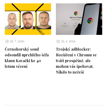
28. 7. 2026
22. 6. 2026
Černohorský soud
Trojský adblocker:
odsoudil uprchlého šéfa
Rozšíření v Chromu se
klanu Kavački ke 40
tváří prospěšně, ale
letům vězení
mohou vás špehovat.
Nikdo to neřeší