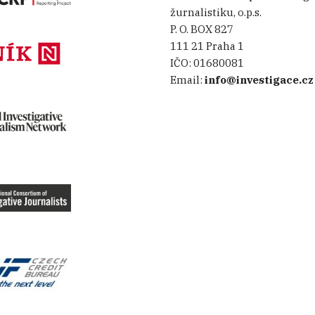
žurnalistiku, o.p.s.
P. O. BOX 827
111 21 Praha 1
IČO:
01680081
Email:
info@investigace.cz