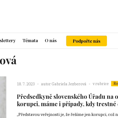
lettery
Témata
O nás
Podpořte nás
ová
Ro
v rubrice
18. 7. 2023
autor
Gabriela Jezberová
Předsedkyně slovenského Úřadu na 
korupci, máme i případy, kdy trestné 
„Představou veřejnosti je, že řešíme jen korupci, což 