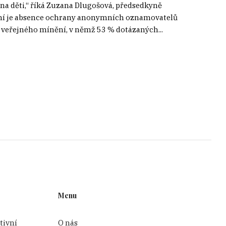
i na děti,“ říká Zuzana Dlugošová, předsedkyně
ní je absence ochrany anonymních oznamovatelů
 veřejného mínění, v němž 53 % dotázaných...
Menu
tivní
O nás