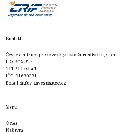
Kontakt
České centrum pro investigativní žurnalistiku, o.p.s.
P. O. BOX 827
111 21 Praha 1
IČO:
01680081
Email:
info@investigace.cz
Menu
O nás
Náš tým