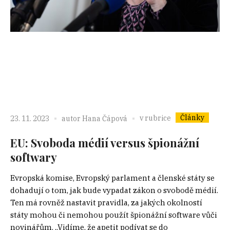
Články
v rubrice
23. 11. 2023
autor
Hana Čápová
EU: Svoboda médií versus špionážní
softwary
Evropská komise, Evropský parlament a členské státy se
dohadují o tom, jak bude vypadat zákon o svobodě médií.
Ten má rovněž nastavit pravidla, za jakých okolností
státy mohou či nemohou použít špionážní software vůči
novinářům. „Vidíme, že apetit podívat se do