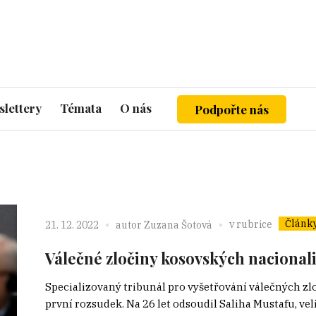
lettery
Témata
O nás
Podpořte nás
Článk
v rubrice
21. 12. 2022
autor
Zuzana Šotová
Válečné zločiny kosovských nacional
Specializovaný tribunál pro vyšetřování válečných z
první rozsudek. Na 26 let odsoudil Saliha Mustafu, vel