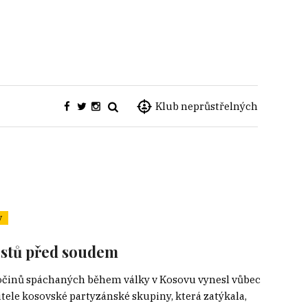
Klub neprůstřelných
y
istů před soudem
ločinů spáchaných během války v Kosovu vynesl vůbec
itele kosovské partyzánské skupiny, která zatýkala,