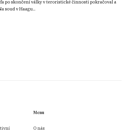
a po skončení války v teroristické činnosti pokračoval a
a soud v Haagu...
Menu
tivní
O nás