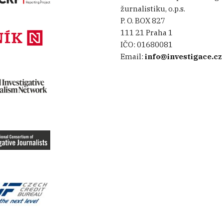
žurnalistiku, o.p.s.
P. O. BOX 827
111 21 Praha 1
IČO:
01680081
Email:
info@investigace.cz