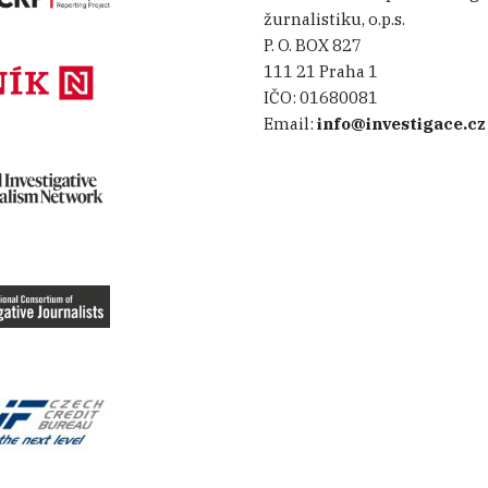
žurnalistiku, o.p.s.
P. O. BOX 827
111 21 Praha 1
IČO:
01680081
Email:
info@investigace.cz