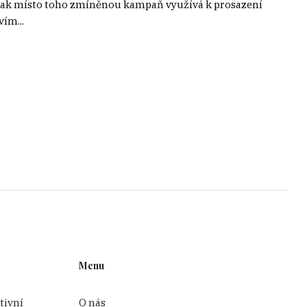
, jak místo toho zmíněnou kampaň využívá k prosazení
ím...
Menu
tivní
O nás