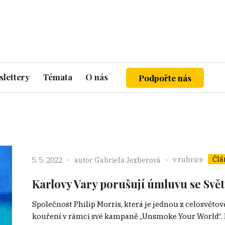
lettery
Témata
O nás
Podpořte nás
Člá
v rubrice
5. 5. 2022
autor
Gabriela Jezberová
Karlovy Vary porušují úmluvu se Svě
Společnost Philip Morris, která je jednou z celosvětov
kouření v rámci své kampaně „Unsmoke Your World“. N