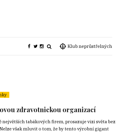
Klub neprůstřelných
nky
tovou zdravotnickou organizací
ě největších tabákových firem, prosazuje vizi světa bez
elze však mluvit o tom, že by tento výrobní gigant