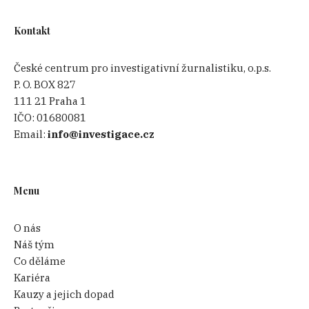
Kontakt
České centrum pro investigativní žurnalistiku, o.p.s.
P. O. BOX 827
111 21 Praha 1
IČO:
01680081
Email:
info@investigace.cz
Menu
O nás
Náš tým
Co děláme
Kariéra
Kauzy a jejich dopad