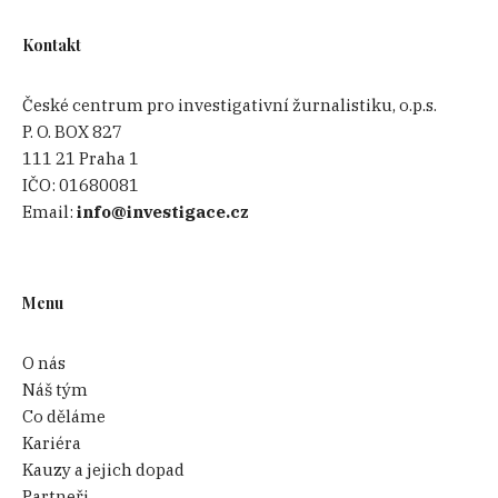
Kontakt
České centrum pro investigativní žurnalistiku, o.p.s.
P. O. BOX 827
111 21 Praha 1
IČO:
01680081
Email:
info@investigace.cz
Menu
O nás
Náš tým
Co děláme
Kariéra
Kauzy a jejich dopad
Partneři