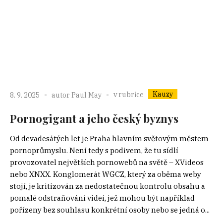
Kauzy
v rubrice
8. 9. 2025
autor
Paul May
Pornogigant a jeho český byznys
Od devadesátých let je Praha hlavním světovým městem
pornoprůmyslu. Není tedy s podivem, že tu sídlí
provozovatel největších pornowebů na světě – XVideos
nebo XNXX. Konglomerát WGCZ, který za oběma weby
stojí, je kritizován za nedostatečnou kontrolu obsahu a
pomalé odstraňování videí, jež mohou být například
pořízeny bez souhlasu konkrétní osoby nebo se jedná o...