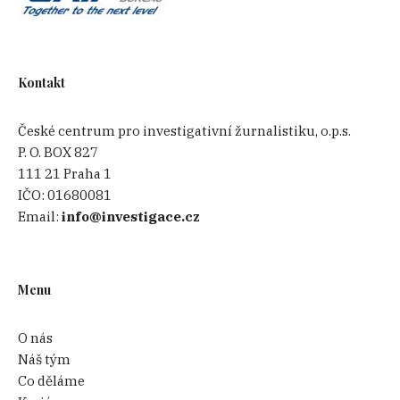
Kontakt
České centrum pro investigativní žurnalistiku, o.p.s.
P. O. BOX 827
111 21 Praha 1
IČO:
01680081
Email:
info@investigace.cz
Menu
O nás
Náš tým
Co děláme