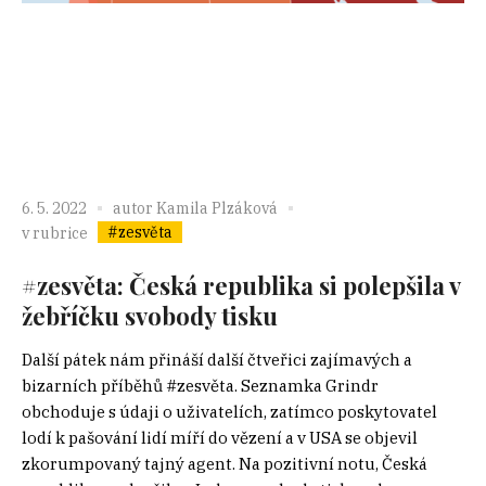
6. 5. 2022
autor
Kamila Plzáková
#zesvěta
v rubrice
#zesvěta: Česká republika si polepšila v
žebříčku svobody tisku
Další pátek nám přináší další čtveřici zajímavých a
bizarních příběhů #zesvěta. Seznamka Grindr
obchoduje s údaji o uživatelích, zatímco poskytovatel
lodí k pašování lidí míří do vězení a v USA se objevil
zkorumpovaný tajný agent. Na pozitivní notu, Česká