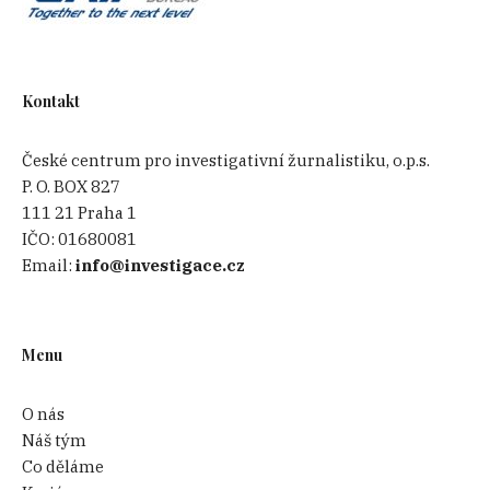
Kontakt
České centrum pro investigativní žurnalistiku, o.p.s.
P. O. BOX 827
111 21 Praha 1
IČO:
01680081
Email:
info@investigace.cz
Menu
O nás
Náš tým
Co děláme