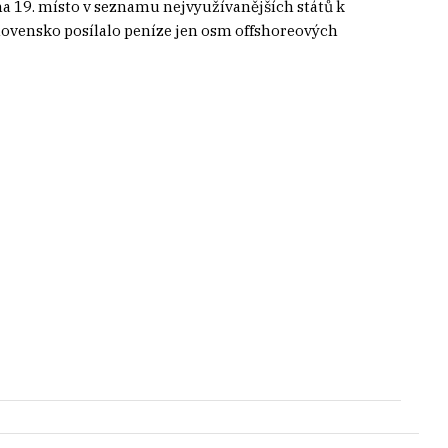
a 19. místo v seznamu nejvyužívanějších států k
Slovensko posílalo peníze jen osm offshoreových