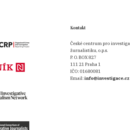
Kontakt
České centrum pro investiga
žurnalistiku, o.p.s.
P. O. BOX 827
111 21 Praha 1
IČO:
01680081
Email:
info@investigace.cz