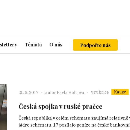
lettery
Témata
O nás
Podpořte nás
Kauzy
v rubrice
20. 3. 2017
autor
Pavla Holcová
Česká spojka v ruské pračce
Česká republika v celém schématu zaujímá relativně 
jádro schématu, 17 posílalo peníze na české bankovní