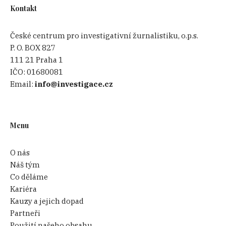
Kontakt
České centrum pro investigativní žurnalistiku, o.p.s.
P. O. BOX 827
111 21 Praha 1
IČO:
01680081
Email:
info@investigace.cz
Menu
O nás
Náš tým
Co děláme
Kariéra
Kauzy a jejich dopad
Partneři
Použití našeho obsahu