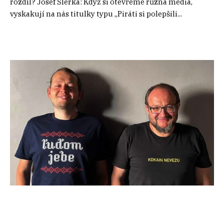
rozdíl? Josef Šlerka: Když si otevřeme různá média,
vyskakují na nás titulky typu „Piráti si polepšili...