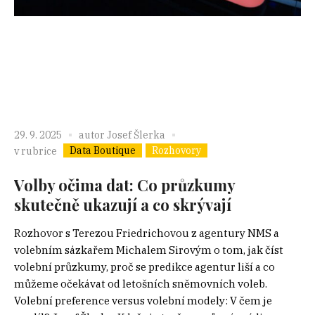
29. 9. 2025
autor
Josef Šlerka
Data Boutique
Rozhovory
v rubrice
Volby očima dat: Co průzkumy
skutečně ukazují a co skrývají
Rozhovor s Terezou Friedrichovou z agentury NMS a
volebním sázkařem Michalem Sirovým o tom, jak číst
volební průzkumy, proč se predikce agentur liší a co
můžeme očekávat od letošních sněmovních voleb.
Volební preference versus volební modely: V čem je