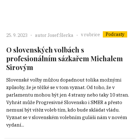
Podcasty
v rubrice
25. 9. 2023
autor
Josef Šlerka
O slovenských volbách s
profesionálním sázkařem Michalem
Sirovým
Slovenské volby můžou dopadnout tolika možnými
způsoby, že je těžké se v tom vyznat. Od toho, že v
parlamentu mohou být jen 4 strany nebo taky 10 stran.
Vyhrát může Progresivné Slovensko i SMER a přesto
nemusí být vítěz voleb tím, kdo bude skládat vládu.
Vyznat se v slovenském volebním guláši nám v novém
vydaní...