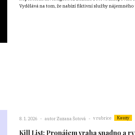
Vydělává na tom, že nabízí fiktivní služby nájemného 
Kauzy
v rubrice
8. 1. 2026
autor
Zuzana Šotová
Kill List: Pronájem vraha snadno a r