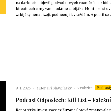
na darknetu objevil podvod nových rozměrů – nabídku 
bitcoinech a my vám dodáme zabijáka. Monteiro si uv
zabijáky nenabízejí, podněcují k vraždám. A pustil se...
Podcast
v rubrice
8. 1. 2026
autor
Jiří Slavičínský
Podcast Odposlech: Kill List – Falešn
Reportérka ⁠investigace.cz⁠ Zuzana Šotová zmapovala 