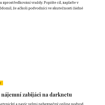
zprostředkování vraždy. Popište cíl, zaplaťte v
ědomil, že ačkoli podvodníci ve skutečnosti žádné
y
í nájemní zabijáci na darknetu
netypický a navíc velmi nebezpečný online podvod.