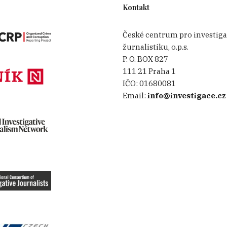
Kontakt
České centrum pro investiga
žurnalistiku, o.p.s.
P. O. BOX 827
111 21 Praha 1
IČO:
01680081
Email:
info@investigace.cz