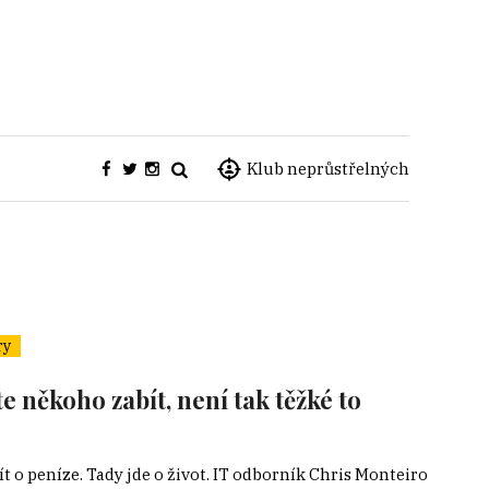
Klub neprůstřelných
ry
e někoho zabít, není tak těžké to
t o peníze. Tady jde o život. IT odborník Chris Monteiro