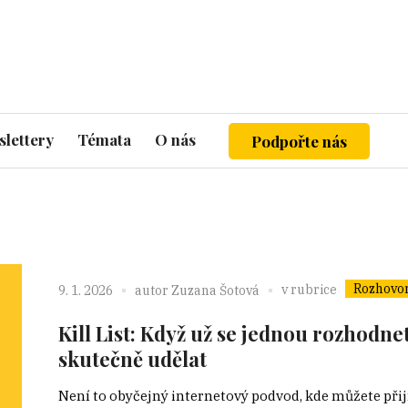
lettery
Témata
O nás
Podpořte nás
Rozhovo
v rubrice
9. 1. 2026
autor
Zuzana Šotová
Kill List: Když už se jednou rozhodnet
skutečně udělat
Není to obyčejný internetový podvod, kde můžete přijí