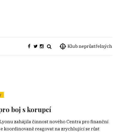
Klub neprůstřelných
y
pro boj s korupcí
v Lyonu zahájila činnost nového Centra pro finanční
je koordinovaně reagovat na zrychlující se růst