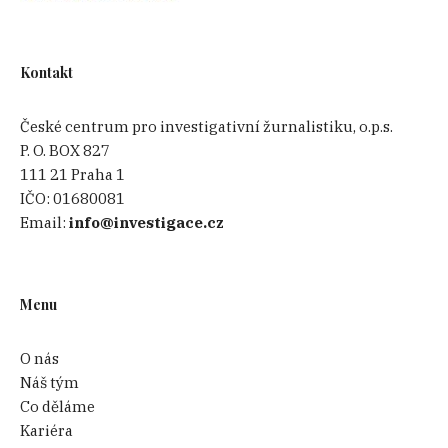
Kontakt
České centrum pro investigativní žurnalistiku, o.p.s.
P. O. BOX 827
111 21 Praha 1
IČO:
01680081
Email:
info@investigace.cz
Menu
O nás
Náš tým
Co děláme
Kariéra