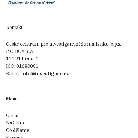
Kontakt
České centrum pro investigativní žurnalistiku, o.p.s.
P. O. BOX 827
111 21 Praha 1
IČO:
01680081
Email:
info@investigace.cz
Menu
O nás
Náš tým
Co děláme
Kariéra