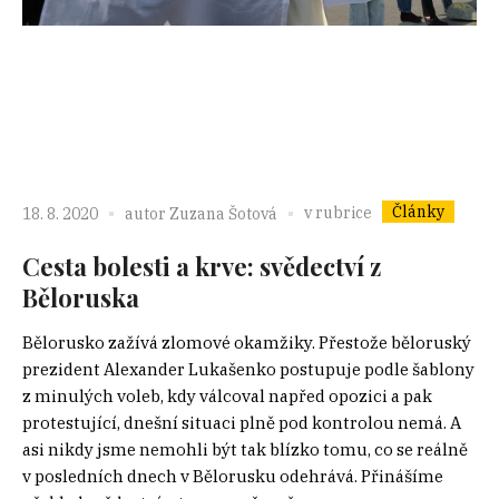
Články
v rubrice
18. 8. 2020
autor
Zuzana Šotová
Cesta bolesti a krve: svědectví z
Běloruska
Bělorusko zažívá zlomové okamžiky. Přestože běloruský
prezident Alexander Lukašenko postupuje podle šablony
z minulých voleb, kdy válcoval napřed opozici a pak
protestující, dnešní situaci plně pod kontrolou nemá. A
asi nikdy jsme nemohli být tak blízko tomu, co se reálně
v posledních dnech v Bělorusku odehrává. Přinášíme