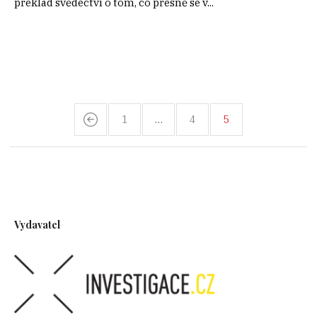
překlad svědectví o tom, co přesně se v...
1
…
4
5
Vydavatel