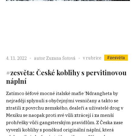
#zesvěta
v rubrice
4. 11. 2022
autor
Zuzana Šotová
#zesvěta: České koblihy s pervitinovou
náplní
Zatímco šéfové mocné italské mafie ’Ndrangheta by
nejraději splynuli s obyčejnými vesničany a takto se
ztratili z povrchu zemského, dealeři a uživatelé drog v
Mexiku se naopak proti své vůli ztrácejí i za menší
prohřešky vůči gangsterským pravidlům. Z Česka zase
vyvezli koblihy s poněkud originální náplní, která