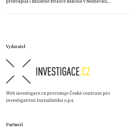
překvapila i zkušené strážce zákona v Německu,...
Vydavatel
Web investigace.cz provozuje České centrum pro
investigativní žurnalistiku o.p.s.
Partneři