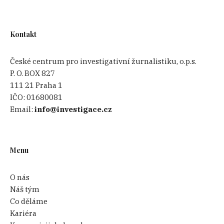
Kontakt
České centrum pro investigativní žurnalistiku, o.p.s.
P. O. BOX 827
111 21 Praha 1
IČO:
01680081
Email:
info@investigace.cz
Menu
O nás
Náš tým
Co děláme
Kariéra