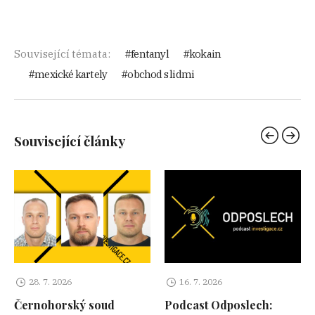
Související témata:
fentanyl
kokain
mexické kartely
obchod s lidmi
Související články
28. 7. 2026
16. 7. 2026
Černohorský soud
Podcast Odposlech: