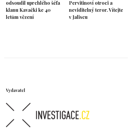
odsoudil uprchlého šéfa
Pervitinoví otroci a
klanu Kavački ke 40
neviditelný teror. Vítejte
letům vězení
v Jaliscu
Vydavatel