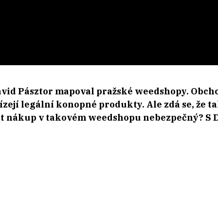
ávid Pásztor mapoval pražské weedshopy. Obcho
zejí legální konopné produkty. Ale zdá se, že ta
být nákup v takovém weedshopu nebezpečný? S