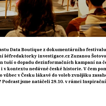
astu Data Boutique z dokumentárního festivalu v
 šéfredaktorky investigace.cz Zuzanou Šotovou
 jen tuší o dopadu dezinformačních kampaní na 
 i v kontextu nedávné české historie. V čem p
 vůbec v Česku lákavé do voleb zvnějšku zasahov
? Podcast jsme natáčeli 29.10. v rámci Inspiračn