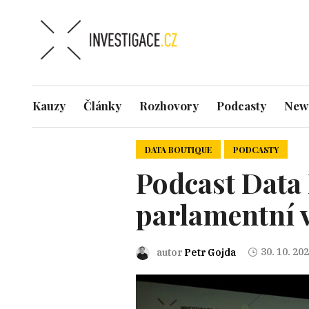
Kauzy
Články
Rozhovory
Podcasty
News
DATA BOUTIQUE
PODCASTY
Podcast Data 
parlamentní 
30. 10. 20
autor
Petr Gojda