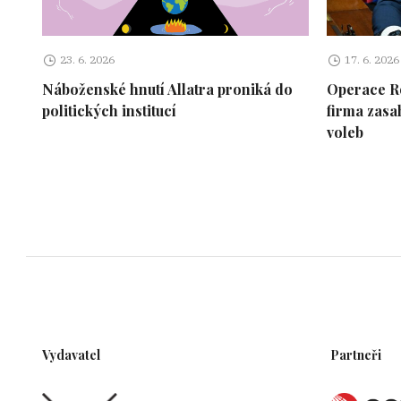
23. 6. 2026
17. 6. 2026
Náboženské hnutí Allatra proniká do
Operace Ro
politických institucí
firma zasa
voleb
Vydavatel
Partneři