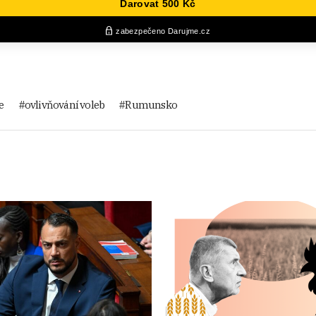
e
ovlivňování voleb
Rumunsko