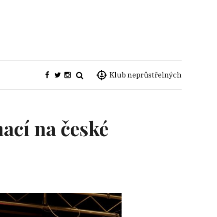
Klub neprůstřelných
ací na české