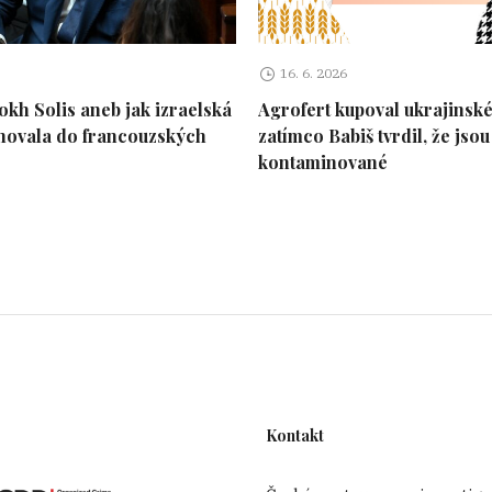
16. 6. 2026
kh Solis aneb jak izraelská
Agrofert kupoval ukrajinské
hovala do francouzských
zatímco Babiš tvrdil, že jsou
kontaminované
Kontakt