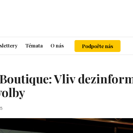
lettery
Témata
O nás
Podpořte nás
Boutique: Vliv dezinform
volby
25