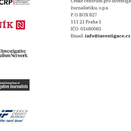
České centrum pro investiga
žurnalistiku, o.p.s.
P. O. BOX 827
111 21 Praha 1
IČO:
01680081
Email:
info@investigace.cz