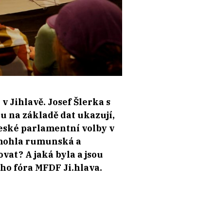
 Jihlavě. Josef Šlerka s
 na základě dat ukazují,
české parlamentní volby v
omohla rumunská a
at? A jaká byla a jsou
ího fóra MFDF Ji.hlava.