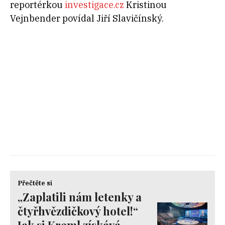
reportérkou
investigace.cz
Kristinou
Vejnbender povídal Jiří Slavičínský.
Přečtěte si
„Zaplatili nám letenky a
čtyřhvězdičkový hotel!“
Jak si Kreml získává