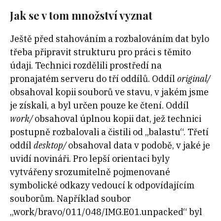
Jak se v tom množství vyznat
Ještě před stahováním a rozbalováním dat bylo
třeba připravit strukturu pro práci s těmito
údaji. Technici rozdělili prostředí na
pronajatém serveru do tří oddílů. Oddíl
original/
obsahoval kopii souborů ve stavu, v jakém jsme
je získali, a byl určen pouze ke čtení. Oddíl
work/
obsahoval úplnou kopii dat, jež technici
postupně rozbalovali a čistili od „balastu“. Třetí
oddíl
desktop/
obsahoval data v podobě, v jaké je
uvidí novináři. Pro lepší orientaci byly
vytvářeny srozumitelně pojmenované
symbolické odkazy vedoucí k odpovídajícím
souborům. Například soubor
„work/bravo/011/048/IMG.E01.unpacked“ byl