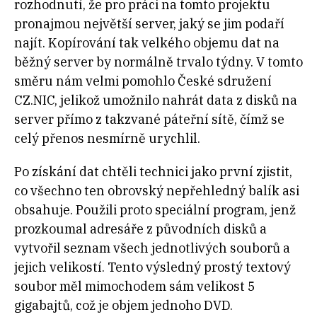
rozhodnutí, že pro práci na tomto projektu
pronajmou největší server, jaký se jim podaří
najít. Kopírování tak velkého objemu dat na
běžný server by normálně trvalo týdny. V tomto
směru nám velmi pomohlo České sdružení
CZ.NIC, jelikož umožnilo nahrát data z disků na
server přímo z takzvané páteřní sítě, čímž se
celý přenos nesmírně urychlil.
Po získání dat chtěli technici jako první zjistit,
co všechno ten obrovský nepřehledný balík asi
obsahuje. Použili proto speciální program, jenž
prozkoumal adresáře z původních disků a
vytvořil seznam všech jednotlivých souborů a
jejich velikostí. Tento výsledný prostý textový
soubor měl mimochodem sám velikost 5
gigabajtů, což je objem jednoho DVD.