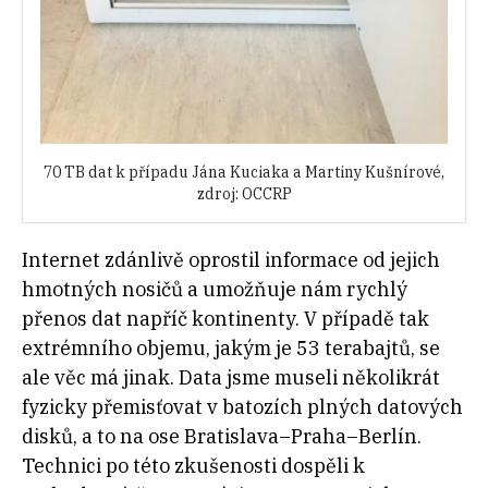
70 TB dat k případu Jána Kuciaka a Martiny Kušnírové,
zdroj: OCCRP
Internet zdánlivě oprostil informace od jejich
hmotných nosičů a umožňuje nám rychlý
přenos dat napříč kontinenty. V případě tak
extrémního objemu, jakým je 53 terabajtů, se
ale věc má jinak. Data jsme museli několikrát
fyzicky přemisťovat v batozích plných datových
disků, a to na ose Bratislava–Praha–Berlín.
Technici po této zkušenosti dospěli k