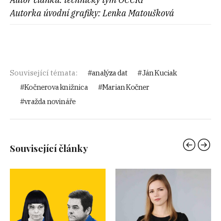
Autorka úvodní grafiky: Lenka Matoušková
Související témata:
analýza dat
Ján Kuciak
Kočnerova knižnica
Marian Kočner
vražda novináře
Související články