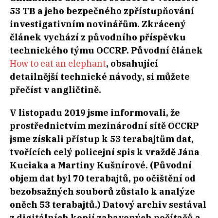
53 TB a jeho bezpečného zpřístupňování
investigativním novinářům. Zkrácený
článek vychází z původního příspěvku
technického týmu OCCRP. Původní článek
How to eat an elephant
, obsahující
detailnější technické návody, si můžete
přečíst v angličtině.
V listopadu 2019 jsme informovali, že
prostřednictvím mezinárodní sítě OCCRP
jsme získali přístup k 53 terabajtům dat,
tvořících celý policejní spis k vraždě Jána
Kuciaka a Martiny Kušnírové. (Původní
objem dat byl 70 terabajtů, po očištění od
bezobsažných souborů zůstalo k analýze
oněch 53 terabajtů.) Datový archiv sestával
z digitálních kopií zabavených počítačů a