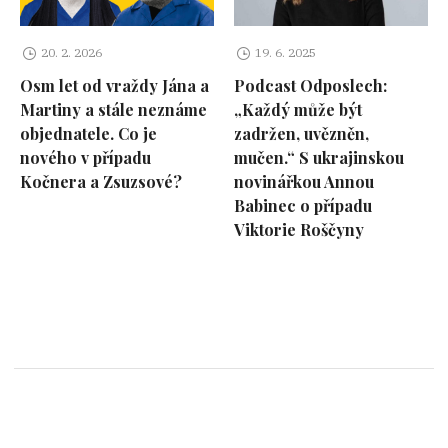
20. 2. 2026
19. 6. 2025
Osm let od vraždy Jána a
Podcast Odposlech:
Martiny a stále neznáme
„Každý může být
objednatele. Co je
zadržen, uvězněn,
nového v případu
mučen.“ S ukrajinskou
Kočnera a Zsuzsové?
novinářkou Annou
Babinec o případu
Viktorie Roščyny