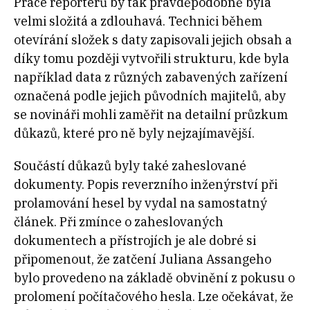
Práce reportérů by tak pravděpodobně byla
velmi složitá a zdlouhavá. Technici během
otevírání složek s daty zapisovali jejich obsah a
díky tomu později vytvořili strukturu, kde byla
například data z různých zabavených zařízení
označená podle jejich původních majitelů, aby
se novináři mohli zaměřit na detailní průzkum
důkazů, které pro ně byly nejzajímavější.
Součástí důkazů byly také zaheslované
dokumenty. Popis reverzního inženýrství při
prolamování hesel by vydal na samostatný
článek. Při zmínce o zaheslovaných
dokumentech a přístrojích je ale dobré si
připomenout, že zatčení Juliana Assangeho
bylo provedeno na základě obvinění z pokusu o
prolomení počítačového hesla. Lze očekávat, že