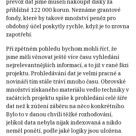
převoz dat jsme museli nakoupit disky za
přibližně 122 000 korun. Neznáme grantové
fondy, které by takové množství peněz pro
obdobný účel poskytly rychle, když je to zrovna
zapotřebí.
Při zpětném pohledu bychom mohli říct, že
jsme měli věnovat ještě více času vyhledání
nejrelevantnějších informací, a to již v rané fázi
projektu. Prohledávání dat je velmi pracné a
novináři tím stále tráví mnoho času. Obrovské
množství získaného materiálu vedlo techniky v
začátcích projektu spíše k prohledání celé šíře
dat než k zúžení záběru na něco konkrétního.
Bylo to v danou chvíli těžké rozhodování,
jelikož data nebyla nijak indexovaná a nikdo
neměl ponětí, podle jaké logiky jsou uložena.