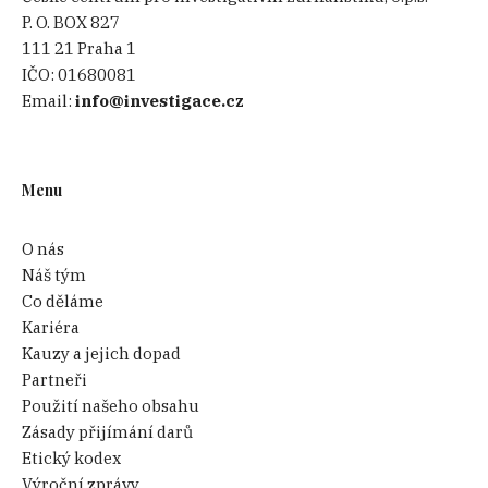
P. O. BOX 827
111 21 Praha 1
IČO:
01680081
Email:
info@investigace.cz
Menu
O nás
Náš tým
Co děláme
Kariéra
Kauzy a jejich dopad
Partneři
Použití našeho obsahu
Zásady přijímání darů
Etický kodex
Výroční zprávy