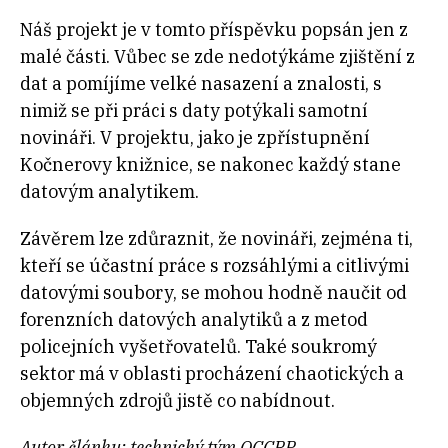
Náš projekt je v tomto příspěvku popsán jen z
malé části. Vůbec se zde nedotýkáme zjištění z
dat a pomíjíme velké nasazení a znalosti, s
nimiž se při práci s daty potýkali samotní
novináři. V projektu, jako je zpřístupnění
Kočnerovy knižnice, se nakonec každý stane
datovým analytikem.
Závěrem lze zdůraznit, že novináři, zejména ti,
kteří se účastní práce s rozsáhlými a citlivými
datovými soubory, se mohou hodně naučit od
forenzních datových analytiků a z metod
policejních vyšetřovatelů. Také soukromý
sektor má v oblasti procházení chaotických a
objemných zdrojů jistě co nabídnout.
Autor článku: technický tým OCCRP